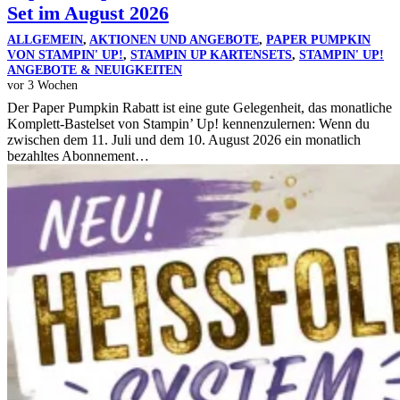
Set im August 2026
ALLGEMEIN
,
AKTIONEN UND ANGEBOTE
,
PAPER PUMPKIN
VON STAMPIN' UP!
,
STAMPIN UP KARTENSETS
,
STAMPIN' UP!
ANGEBOTE & NEUIGKEITEN
vor 3 Wochen
Der Paper Pumpkin Rabatt ist eine gute Gelegenheit, das monatliche
Komplett-Bastelset von Stampin’ Up! kennenzulernen: Wenn du
zwischen dem 11. Juli und dem 10. August 2026 ein monatlich
bezahltes Abonnement…