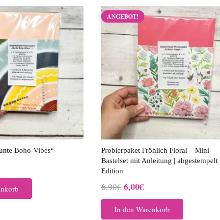
ANGEBOT!
Bunte Boho-Vibes“
Probierpaket Fröhlich Floral – Mini-
Bastelset mit Anleitung | abgestempelt
nglicher
tueller
Edition
eis
Ursprünglicher
Aktueller
6,00
€
6,90
€
enkorb
t:
Preis
Preis
00€.
In den Warenkorb
war:
ist: