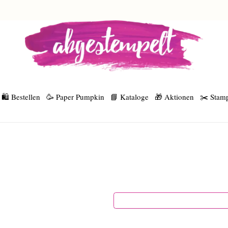
🛍️ Bestellen
🥳 Paper Pumpkin
📘 Kataloge
🎁 Aktionen
✂️ Stamp