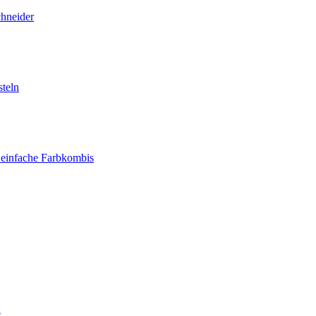
chneider
teln
 einfache Farbkombis
e