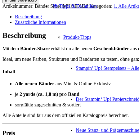
In den Warenkorb
Share
📚 Tipps & Techniken
Artikelnummer:
Bänder Share MKOEXJ26
Kategorien:
1. Alle Artik
–
Minikatalog
Beschreibung
Januar–
Zusätzliche Informationen
April
2026
Beschreibung
Produkt-Tipps
Menge
Mit dem
Bänder-Share
erhältst du alle neuen
Geschenkbänder
aus
Ideal, um neue Farben, Strukturen und Bandarten zu testen, ohne ga
Stampin’ Up! Stempelsets – Alle
Inhalt
Alle neuen Bänder
aus Mini & Online Exklusiv
je
2 yards (ca. 1,8 m) pro Band
Der Stampin‘ Up! Papierschneid
sorgfältig zugeschnitten & sortiert
Alle Anteile sind fair aus dem offiziellen Katalogpreis berechnet.
Neue Stanz- und Prägemaschin
Preis