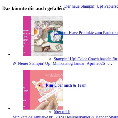
Der neue Stampin‘ Up! Papiers
Das könnte dir auch gefallen:
12 Must-Have Produkte zum Papierbas
Stampin‘ Up! Color Coach basteln für
🎉 Neuer Stampin’ Up! Minikatalog Januar–April 2026 –…
👩‍💼 Über mich & Team
über mich
Minikatalog Januar-April 2024 Designerpapier & Bänder Shar