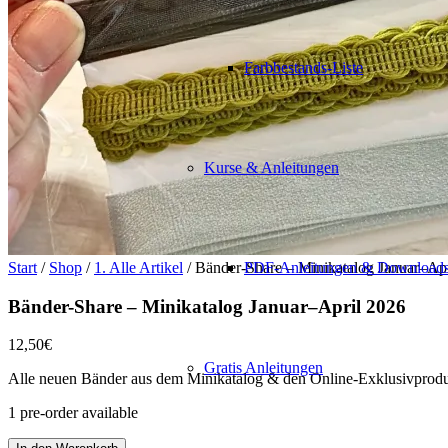
Farbbestands-Liste
Kurse & Anleitungen
Start
/
Shop
/
1. Alle Artikel
/ Bänder-Share – Minikatalog Januar–Ap
PDF-Anleitungen & Download
Bänder-Share – Minikatalog Januar–April 2026
12,50
€
Gratis Anleitungen
Alle neuen Bänder aus dem Minikatalog & den Online-Exklusivprodu
1 pre-order available
Bänder-