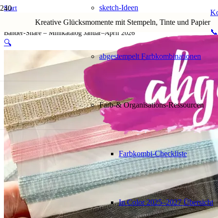
sketch-Ideen
Start
Ko
Shop
Kreative Glücksmomente mit Stempeln, Tinte und Papier
1. Alle Artikel
📞
Bänder-Share – Minikatalog Januar–April 2026
🔍
abgestempelt Farbkombinationen
Farb-& Organisations-Ressourcen
Farbkombi-Checkliste
In Color 2025–2027 Übersicht