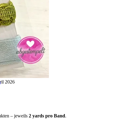
ril 2026
s
kten – jeweils
2 yards pro Band
.