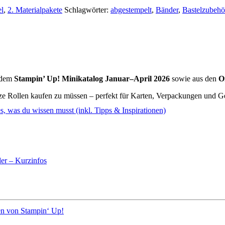
el
,
2. Materialpakete
Schlagwörter:
abgestempelt
,
Bänder
,
Bastelzubehö
 dem
Stampin’ Up! Minikatalog Januar–April 2026
sowie aus den
O
nze Rollen kaufen zu müssen – perfekt für Karten, Verpackungen und 
s, was du wissen musst (inkl. Tipps & Inspirationen)
er – Kurzinfos
en von Stampin‘ Up!