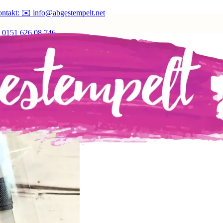
ntakt: ✉️ info@abgestempelt.net
 0151 626 08 746