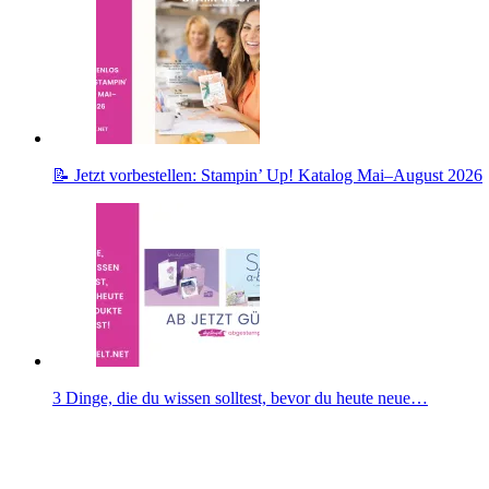
📝 Jetzt vorbestellen: Stampin’ Up! Katalog Mai–August 2026
3 Dinge, die du wissen solltest, bevor du heute neue…