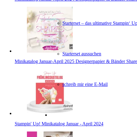
Starterset – das ultimative Stampin‘ U
Starterset aussuchen
Minikatalog Januar-April 2025 Designerpapier & Bänder Shar
schreib mir eine E-Mail
Stampin' Up! Minikatalog Januar - April 2024