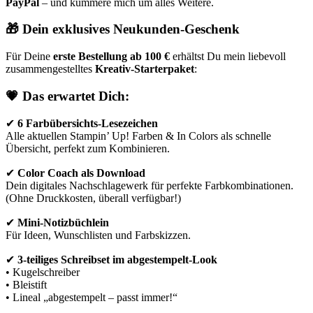
PayPal
– und kümmere mich um alles Weitere.
🎁 Dein exklusives Neukunden-Geschenk
Für Deine
erste Bestellung ab 100 €
erhältst Du mein liebevoll
zusammengestelltes
Kreativ-Starterpaket
:
💗
Das erwartet Dich:
✔
6 Farbübersichts-Lesezeichen
Alle aktuellen Stampin’ Up! Farben & In Colors als schnelle
Übersicht, perfekt zum Kombinieren.
✔
Color Coach als Download
Dein digitales Nachschlagewerk für perfekte Farbkombinationen.
(Ohne Druckkosten, überall verfügbar!)
✔
Mini-Notizbüchlein
Für Ideen, Wunschlisten und Farbskizzen.
✔
3-teiliges Schreibset im abgestempelt-Look
• Kugelschreiber
• Bleistift
• Lineal „abgestempelt – passt immer!“