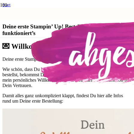
Start
Aktionen und Angebote
Deine erste Stampin’ Up! Bestellung – so funktioniert’s
Deine erste Stampin’ Up! Bestellung – so
funktioniert’s
💌 Willkommen bei abgestempelt
Deine erste Stampin’ Up! Bestellung – einfach erklärt
Wie schön, dass Du hier bist! Wenn Du zum ersten Mal bei mir
bestellst, bekommst Du nicht nur kreative Produkte, sondern auch
mein persönliches Willkommenspaket – ein kleines Dankeschön für
Dein Vertrauen.
Damit alles ganz unkompliziert klappt, findest Du hier alle Infos
rund um Deine erste Bestellung: