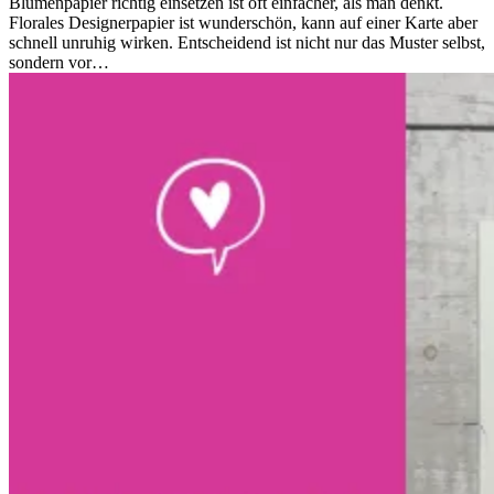
Blumenpapier richtig einsetzen ist oft einfacher, als man denkt.
Florales Designerpapier ist wunderschön, kann auf einer Karte aber
schnell unruhig wirken. Entscheidend ist nicht nur das Muster selbst,
sondern vor…