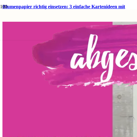
Blumenpapier richtig einsetzen: 3 einfache Kartenideen mit
Veilchentraum