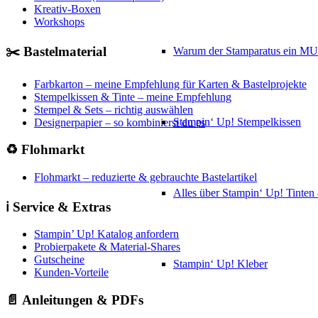
Kreativ-Boxen
Workshops
✂️ Bastelmaterial
Warum der Stamparatus ein M
Farbkarton – meine Empfehlung für Karten & Bastelprojekte
Stempelkissen & Tinte – meine Empfehlung
Stempel & Sets – richtig auswählen
Stampin‘ Up! Stempelkissen
Designerpapier – so kombinierst du es
♻️ Flohmarkt
Flohmarkt – reduzierte & gebrauchte Bastelartikel
Alles über Stampin‘ Up! Tinte
ℹ️ Service & Extras
Stampin’ Up! Katalog anfordern
Probierpakete & Material-Shares
Gutscheine
Stampin‘ Up! Kleber
Kunden-Vorteile
📄 Anleitungen & PDFs