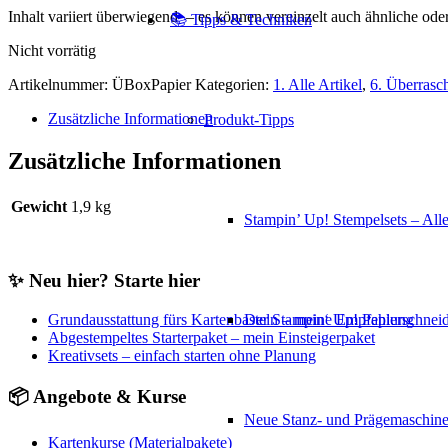
Inhalt variiert überwiegend – es können vereinzelt auch ähnliche oder
📚 Tipps & Techniken
Nicht vorrätig
Artikelnummer:
ÜBoxPapier
Kategorien:
1. Alle Artikel
,
6. Überras
Zusätzliche Informationen
Produkt-Tipps
Zusätzliche Informationen
Gewicht
1,9 kg
Stampin’ Up! Stempelsets – Alle
✨ Neu hier? Starte hier
Grundausstattung fürs Kartenbasteln – meine Empfehlung
Der Stampin‘ Up! Papierschneid
Abgestempeltes Starterpaket – mein Einsteigerpaket
Kreativsets – einfach starten ohne Planung
📦 Angebote & Kurse
Neue Stanz- und Prägemaschin
Kartenkurse (Materialpakete)