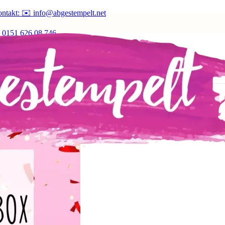
ntakt: ✉️ info@abgestempelt.net
 0151 626 08 746