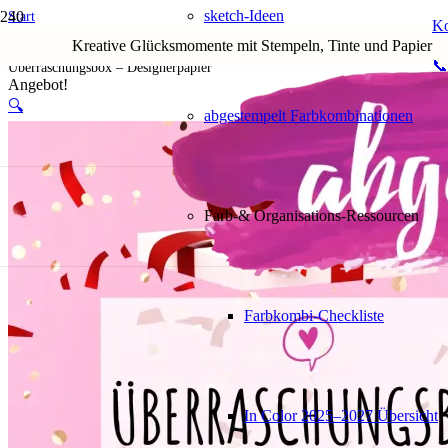
sketch-Ideen
Start
Ko
Shop
Kreative Glücksmomente mit Stempeln, Tinte und Papier
1. Alle Artikel
📞
Überraschungsbox – Designerpapier
Angebot!
🔍
abgestempelt Farbkombinationen
Farb-& Organisations-Ressourcen
Farbkombi-Checkliste
In Color 2025–2027 Übersicht