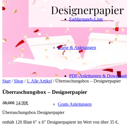
Farbbestands-Liste
Kurse & Anleitungen
PDF-Anleitungen & Download
Start
/
Shop
/
1. Alle Artikel
/ Überraschungsbox – Designerpapier
Überraschungsbox – Designerpapier
Ursprünglicher
Aktueller
38,00
€
14,90
€
Gratis Anleitungen
Preis
Preis
Überraschungsbox Designerpapier
war:
ist:
38,00€
14,90€.
enthält 120 Blatt 6″ x 6″ Designerpapiere im Wert von über 35 €.