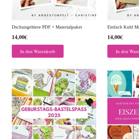
Dschungeltiere PDF + Materialpaket
Einfach Kuhl Ma
14,00
€
14,00
€
In den Warenkorb
In den War