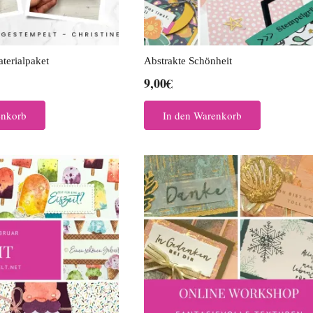
terialpaket
Abstrakte Schönheit
9,00
€
enkorb
In den Warenkorb