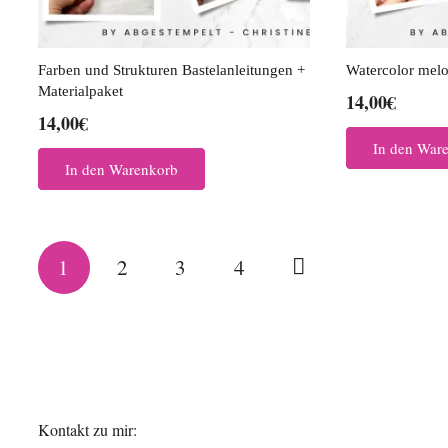
Farben und Strukturen Bastelanleitungen +
Watercolor melo
Materialpaket
14,00
€
14,00
€
In den War
In den Warenkorb
Seitennummerierung
1
2
3
4
der
Beiträge
Kontakt zu mir: