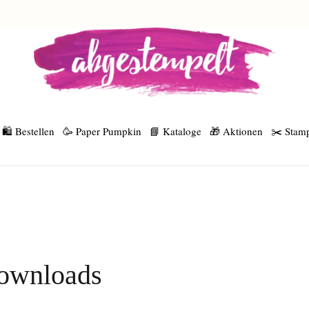
🛍️ Bestellen
🥳 Paper Pumpkin
📘 Kataloge
🎁 Aktionen
✂️ Stamp
ownloads