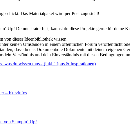
geschickt. Das Materialpaket wird per Post zugestellt!
n‘ Up! Demonstrator bist, kannst du diese Projekte gerne für deine Ku
en von dieser Ideenbibliothek wissen.
 unter keinen Umständen in einem öffentlichen Forum veröffentlicht od
rstanden, dass du das Dokument/die Dokumente mit deinem eigenen Ger
ür dein Verständnis und dein Einverständnis mit diesen Bedingungen u
s, was du wissen musst (inkl. Tipps & Inspirationen)
er – Kurzinfos
en von Stampin‘ Up!