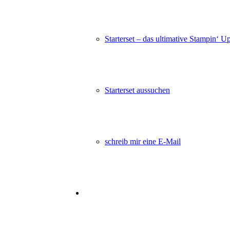
Starterset – das ultimative Stampin‘ U
Starterset aussuchen
schreib mir eine E-Mail
Weihnachts-Auszeit @home – Zuc
119,00
€
In den Warenkorb