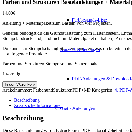
Farben und Strukturen Bastelanleitungen + Material
14,00
€
Farbbestands-Liste
Anleitung + Materialpaket zum Basteln von vier Projekten.
Generell benötigst du die Grundausstattung zum Kartenbasteln. Enthalt
Stempelabdruck sind, sind nicht im Materialpaket enthalten). Aus di
Du kannst an Stempelsets und Stanzen benutzen, was du bereits in de
Kurse & Anleitungen
u. a. folgende Produkte:
Farben und Strukturen Stempelset und Stanzenpaket
1 vorrätig
PDF-Anleitungen & Download
Farben
In den Warenkorb
und
Artikelnummer:
FarbenundStrukturenPDF+MP
Kategorien:
4. PDF-
Strukturen
Bastelanleitungen
Beschreibung
+
Zusätzliche Informationen
Gratis Anleitungen
Materialpaket
Menge
Beschreibung
Diese Bastelanleitung wird als druckbares PDF-Tutorial geliefert. Jede