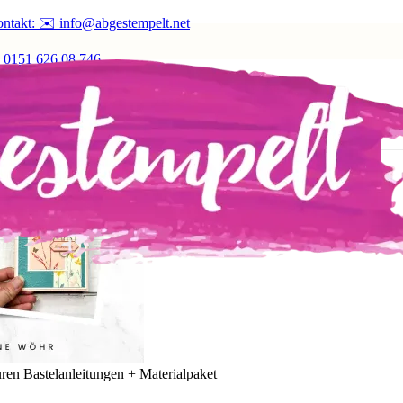
ntakt: ✉️ info@abgestempelt.net
 0151 626 08 746
ren Bastelanleitungen + Materialpaket