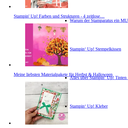
Stampin' Up! Farben und Strukturen - 4 zeitlose…
Warum der Stamparatus ein M
Stampin‘ Up! Stempelkissen
Meine liebsten Materialpakete für Herbst & Halloween
Alles über Stampin‘ Up! Tinte
Stampin‘ Up! Kleber