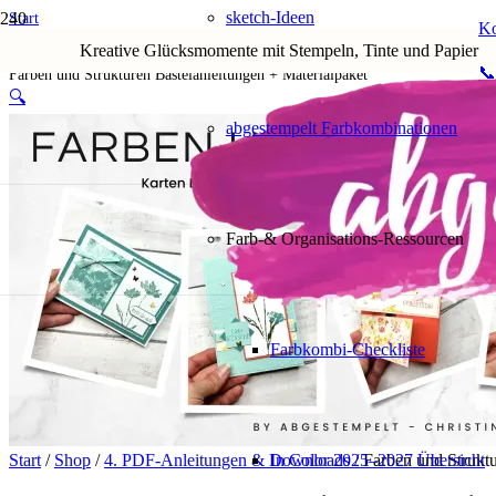
sketch-Ideen
Start
Ko
Shop
Kreative Glücksmomente mit Stempeln, Tinte und Papier
4. PDF-Anleitungen & Downloads
📞
Farben und Strukturen Bastelanleitungen + Materialpaket
🔍
abgestempelt Farbkombinationen
Farb-& Organisations-Ressourcen
Farbkombi-Checkliste
Start
/
Shop
/
4. PDF-Anleitungen & Downloads
In Color 2025–2027 Übersicht
/ Farben und Struktu