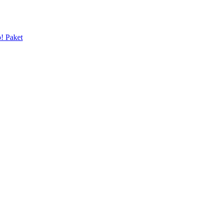
p! Paket
ker & Zimt 🎄