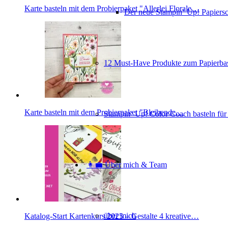
Karte basteln mit dem Probierpaket "Allerlei Florale…
Der neue Stampin‘ Up! Papiers
12 Must-Have Produkte zum Papierbas
Karte basteln mit dem Probierpaket "Bleibende…
Stampin‘ Up! Color Coach basteln für
👩‍💼 Über mich & Team
über mich
Katalog-Start Kartenkurs 2025 – Gestalte 4 kreative…