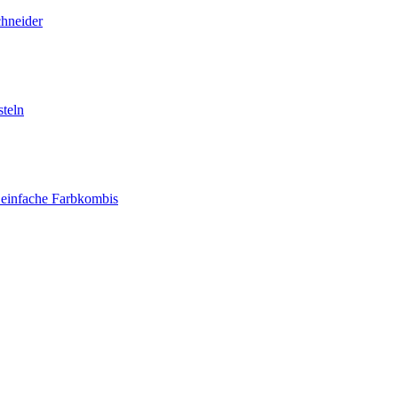
chneider
teln
 einfache Farbkombis