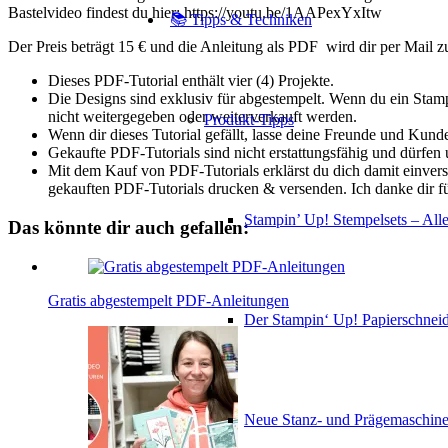
Bastelvideo findest du hier: https://youtu.be/1AAPexYxItw
📚 Tipps & Techniken
Der Preis beträgt 15 € und die Anleitung als PDF wird dir per Mail zu
Dieses PDF-Tutorial enthält vier (4) Projekte.
Die Designs sind exklusiv für abgestempelt. Wenn du ein Stampi
nicht weitergegeben oder weiterverkauft werden.
Produkt-Tipps
Wenn dir dieses Tutorial gefällt, lasse deine Freunde und Kund
Gekaufte PDF-Tutorials sind nicht erstattungsfähig und dürfen
Mit dem Kauf von PDF-Tutorials erklärst du dich damit einve
gekauften PDF-Tutorials drucken & versenden. Ich danke dir f
Stampin’ Up! Stempelsets – Alle
Das könnte dir auch gefallen:
Gratis abgestempelt PDF-Anleitungen
Der Stampin‘ Up! Papierschneid
Neue Stanz- und Prägemaschin