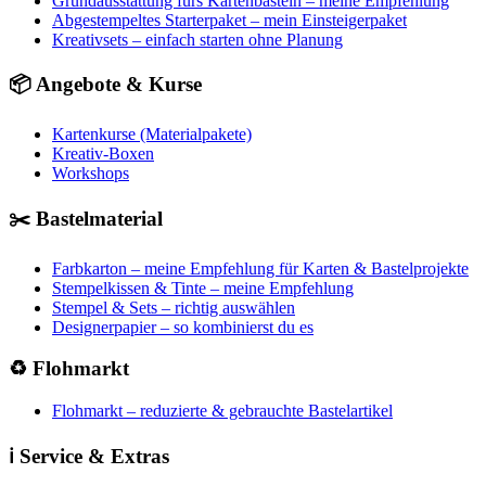
Grundausstattung fürs Kartenbasteln – meine Empfehlung
Abgestempeltes Starterpaket – mein Einsteigerpaket
Kreativsets – einfach starten ohne Planung
📦 Angebote & Kurse
Kartenkurse (Materialpakete)
Kreativ-Boxen
Workshops
✂️ Bastelmaterial
Farbkarton – meine Empfehlung für Karten & Bastelprojekte
Stempelkissen & Tinte – meine Empfehlung
Stempel & Sets – richtig auswählen
Designerpapier – so kombinierst du es
♻️ Flohmarkt
Flohmarkt – reduzierte & gebrauchte Bastelartikel
ℹ️ Service & Extras