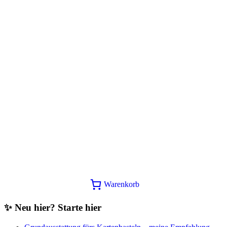
Glückspilze SAB Variante 2025
Materialpaket + Anleitung PDF
33,00
€
In den Warenkorb
Warenkorb
✨ Neu hier? Starte hier