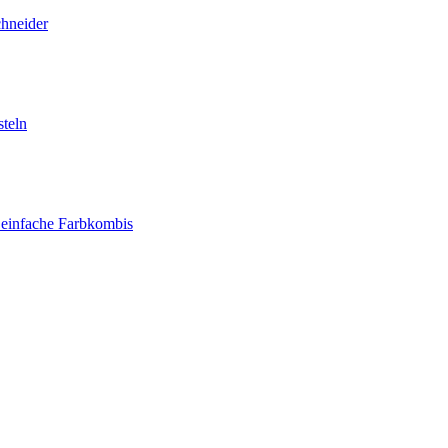
chneider
teln
 einfache Farbkombis