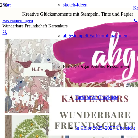
sketch-Ideen
Start
Ko
Shop
Kreative Glücksmomente mit Stempeln, Tinte und Papier
4. PDF-Anleitungen & Downloads
📞
Bastelanleitungen
Wunderbare Freundschaft Kartenkurs
🔍
abgestempelt Farbkombinationen
Farb-& Organisations-Ressourcen
Farbkombi-Checkliste
In Color 2025–2027 Übersicht