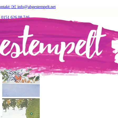
ntakt: ✉️ info@abgestempelt.net
 0151 626 08 746