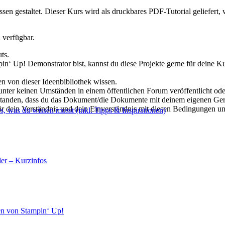
n gestaltet. Dieser Kurs wird als druckbares PDF-Tutorial geliefert, we
 verfügbar.
ts.
n‘ Up! Demonstrator bist, kannst du diese Projekte gerne für deine Ku
en von dieser Ideenbibliothek wissen.
 unter keinen Umständen in einem öffentlichen Forum veröffentlicht od
rstanden, dass du das Dokument/die Dokumente mit deinem eigenen Ger
ür dein Verständnis und dein Einverständnis mit diesen Bedingungen u
s, was du wissen musst (inkl. Tipps & Inspirationen)
er – Kurzinfos
en von Stampin‘ Up!