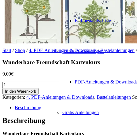
Farbbestands-Liste
Start
/
Shop
/
4. PDF-Anleitungen & Downloads
/
Bastelanleitungen
/
Kurse & Anleitungen
Wunderbare Freundschaft Kartenkurs
9,00
€
PDF-Anleitungen & Download
Wunderbare
Freundschaft
In den Warenkorb
Kartenkurs
Kategorien:
4. PDF-Anleitungen & Downloads
,
Bastelanleitungen
Sc
Menge
Beschreibung
Gratis Anleitungen
Beschreibung
Wunderbare Freundschaft Kartenkurs