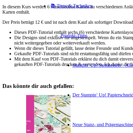
📚 Tipps & Techniken
In diesem Kurs werden 6 verschiedene Karten zu verschiedenen Anlässe
Karten enthält.
Der Preis beträgt 12 € und ist nach dem Kauf als sofortiger Download
Dieses PDF-Tutorial enthält sechs (6) verschiedene Kartenlayou
Produkt-Tipps
Die Designs sind exklusiv für abgestempelt. Wenn du ein Stampi
nicht weitergegeben oder weiterverkauft werden.
Wenn dir dieses Tutorial gefällt, lasse deine Freunde und Kund
Gekaufte PDF-Tutorials sind nicht erstattungsfähig und dürfen
Mit dem Kauf von PDF-Tutorials erklärst du dich damit einve
gekauften PDF-Tutorials drucken & versenden. Ich danke dir f
Stampin’ Up! Stempelsets – Alle
Das könnte dir auch gefallen:
Der Stampin‘ Up! Papierschneid
Neue Stanz- und Prägemaschin