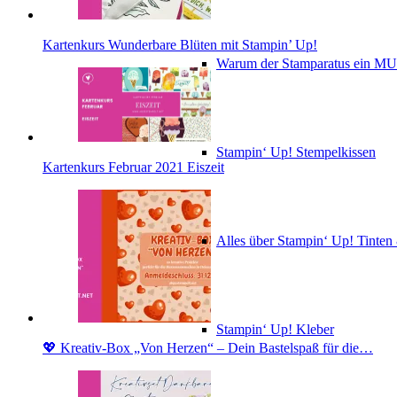
Kartenkurs Wunderbare Blüten mit Stampin’ Up!
Warum der Stamparatus ein M
Stampin‘ Up! Stempelkissen
Kartenkurs Februar 2021 Eiszeit
Alles über Stampin‘ Up! Tinte
Stampin‘ Up! Kleber
💖 Kreativ-Box „Von Herzen“ – Dein Bastelspaß für die…