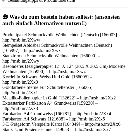
✅ Gestaltungstipps & Produktübersicht
🧰
Was du zum basteln haben solltest: (ansonsten
auch einfach Alternativen nutzen!!)
Produktpaket Schmuckvolle Weihnachten (Deutsch) [166003] –
http://msb.im/2Xww
Stempelset Ablösbar Schmuckvolle Weihnachten (Deutsch)
[165997] – http://msb.im/2Xwx
Stanzformen Schmuckvolle Weihnachten [166000] –
http://msb.im/2Xwy
Besonderes Designerpapier 12″ X 12″ (30,5 X 30,5 Cm) Moderne
Weihnachten [165990] – http://msb.im/2Xwz
Kordel In Schwarz, Weiss Und Gold [166005] –
http://msb.im/2Xx0
Goldfarbene Sterne Für Schüttelfenster [166065] –
http://msb.im/2Xx1
Metallic-Folienpapier In Gold [132622] – http://msb.im/2Xx2
Extrastarker Farbkarton A4 Grundweiss [159230] –
http://msb.im/2Xx3
Farbkarton A4 Grundweiss [166781] – http://msb.im/2Xx4
Farbkarton A4 Schwarz [121688] – http://msb.im/2Xx5
3-D-Prägeform Verspielte Karos [164049] – http://msb.im/2Xx6
Stanz- Und Prägemaschine [149653] – http://msb.im/2Xx7