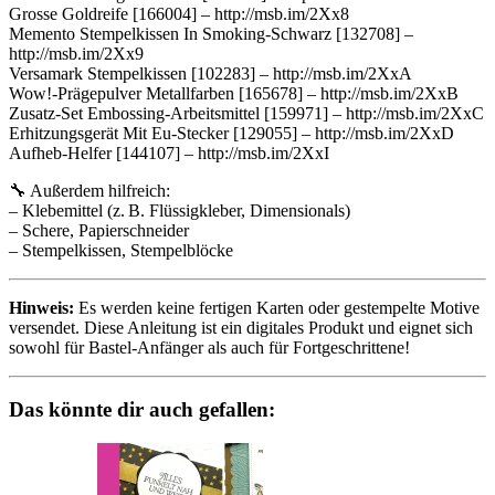
Grosse Goldreife [166004] – http://msb.im/2Xx8
Memento Stempelkissen In Smoking-Schwarz [132708] –
http://msb.im/2Xx9
Versamark Stempelkissen [102283] – http://msb.im/2XxA
Wow!-Prägepulver Metallfarben [165678] – http://msb.im/2XxB
Zusatz-Set Embossing-Arbeitsmittel [159971] – http://msb.im/2XxC
Erhitzungsgerät Mit Eu-Stecker [129055] – http://msb.im/2XxD
Aufheb-Helfer [144107] – http://msb.im/2XxI
🔧 Außerdem hilfreich:
– Klebemittel (z. B. Flüssigkleber, Dimensionals)
– Schere, Papierschneider
– Stempelkissen, Stempelblöcke
Hinweis:
Es werden keine fertigen Karten oder gestempelte Motive
versendet. Diese Anleitung ist ein digitales Produkt und eignet sich
sowohl für Bastel-Anfänger als auch für Fortgeschrittene!
Das könnte dir auch gefallen: