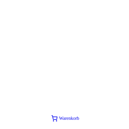
Layout-Masterplan – 6 Karten aus
1 Designerpapier (PDF)
12,00
€
In den Warenkorb
Warenkorb