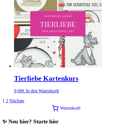
Tierliebe Kartenkurs
9,00
€
In den Warenkorb
Seitennummerierung
1
2
Nächste
Warenkorb
der
Beiträge
✨ Neu hier? Starte hier