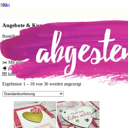
Start
Shop
Angebote & Kurse
Angebote & Kurse
Bastelkurse und kreative Angebote – für dich bequem nach Hause!
In dieser Kategorie findest du meine monatlichen Kartenkurse,
gefüllte Kreativ-Boxen mit Anleitung sowie Workshops rund ums
Stempeln, Schneiden & Gestalten.
✂️ Mit abgestimmtem Materialpaket & oft auch mit Videoanleitung
🎥 Perfekt für Einsteiger:innen & kreative Vielbastler
💌 Immer mit abgestempelt-Extras & Liebe verpackt
Ergebnisse 1 – 18 von 36 werden angezeigt