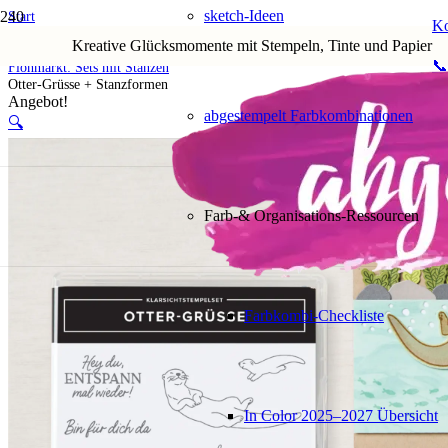
sketch-Ideen
Start
Ko
Shop
Kreative Glücksmomente mit Stempeln, Tinte und Papier
5. Flohmarkt
📞
Flohmarkt: Sets mit Stanzen
Otter-Grüsse + Stanzformen
Angebot!
abgestempelt Farbkombinationen
🔍
Farb-& Organisations-Ressourcen
Farbkombi-Checkliste
In Color 2025–2027 Übersicht