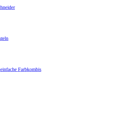
chneider
teln
 einfache Farbkombis
– Flohmarkt