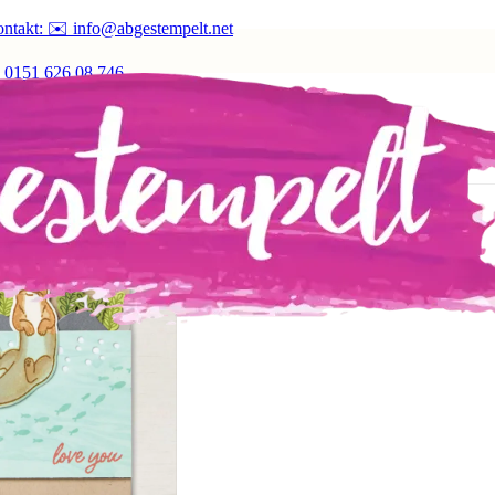
ntakt: ✉️ info@abgestempelt.net
 0151 626 08 746