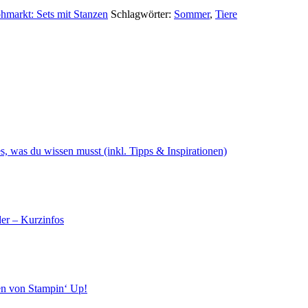
hmarkt: Sets mit Stanzen
Schlagwörter:
Sommer
,
Tiere
s, was du wissen musst (inkl. Tipps & Inspirationen)
er – Kurzinfos
en von Stampin‘ Up!