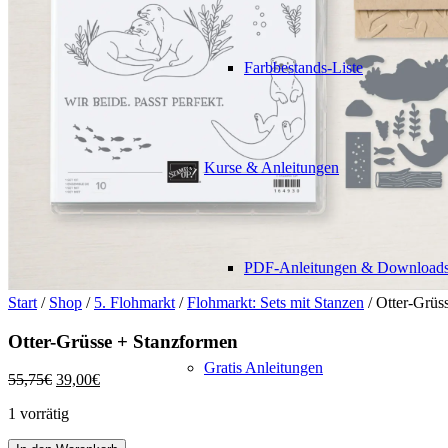
Farbbestands-Liste
Kurse & Anleitungen
PDF-Anleitungen & Download
Start
/
Shop
/
5. Flohmarkt
/
Flohmarkt: Sets mit Stanzen
/ Otter-Grüs
Otter-Grüsse + Stanzformen
Gratis Anleitungen
Ursprünglicher
Aktueller
55,75
€
39,00
€
Preis
Preis
1 vorrätig
war:
ist:
55,75€
39,00€.
Otter-