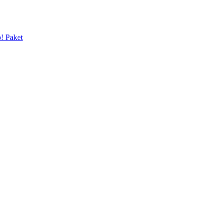
p! Paket
 Flohmarkt