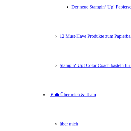
Der neue Stampin‘ Up! Papiers
12 Must-Have Produkte zum Papierbas
Angebot!
Stampin‘ Up! Color Coach basteln für
Produktpaket Jahr voller Blumen 
Ursprünglicher
Aktueller
63,00
€
39,00
€
In den Warenkorb
Preis
Preis
war:
ist:
👩‍💼 Über mich & Team
63,00€
39,00€.
über mich