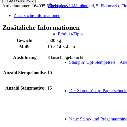
In den Warenkorb
Grüsse
📚 Tipps & Techniken
Artikelnummer:
164935
Kategorien:
1. Alle Artikel
,
5. Flohmarkt
,
Flo
+
Stanzformen
Zusätzliche Informationen
Menge
Zusätzliche Informationen
Produkt-Tipps
Gewicht
,500 kg
Maße
19 × 14 × 4 cm
Ausführung
Klarsicht, gebraucht
Stampin’ Up! Stempelsets – Alle
Anzahl Stempelmotive
10
Anzahl Stanzmotive
15
Der Stampin‘ Up! Papierschneid
Neue Stanz- und Prägemaschin