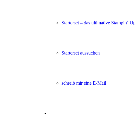
Starterset – das ultimative Stampin‘ U
Angebot!
Produktpaket Schöne Herbstzeit –
Starterset aussuchen
Ursprünglicher
Aktueller
63,75
€
39,00
€
In den Warenkorb
Preis
Preis
war:
ist:
63,75€
39,00€.
schreib mir eine E-Mail