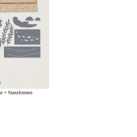
s
se + Stanzformen