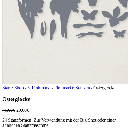
Start
/
Shop
/
5. Flohmarkt
/
Flohmarkt: Stanzen
/ Osterglocke
Osterglocke
Ursprünglicher
Aktueller
46,00
€
20,00
€
Preis
Preis
24 Stanzformen. Zur Verwendung mit der Big Shot oder einer
war:
ist:
ähnlichen Stanzmaschine.
46,00€
20,00€.