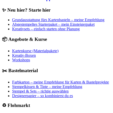
war:
ist:
70,00€
39,90€.
✨ Neu hier? Starte hier
Grundausstattung fürs Kartenbasteln – meine Empfehlung
Abgestempeltes Starterpaket – mein Einsteigerpaket
Kreativsets – einfach starten ohne Planung
📦 Angebote & Kurse
Kartenkurse (Materialpakete)
Kreativ-Boxen
Workshops
✂️ Bastelmaterial
Farbkarton – meine Empfehlung für Karten & Bastelprojekte
Stempelkissen & Tinte – meine Empfehlung
Stempel & Sets – richtig auswählen
Designerpapier – so kombinierst du es
♻️ Flohmarkt