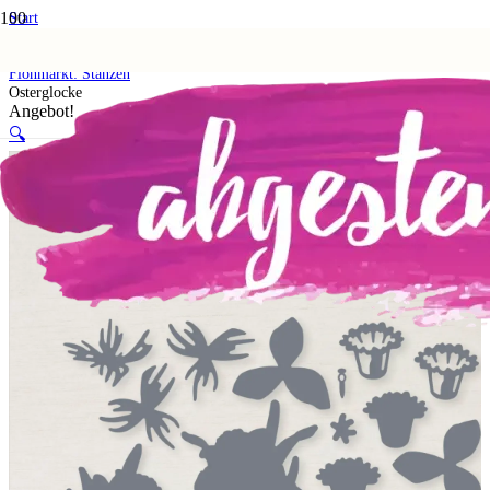
Start
Shop
5. Flohmarkt
Flohmarkt: Stanzen
Osterglocke
Angebot!
🔍