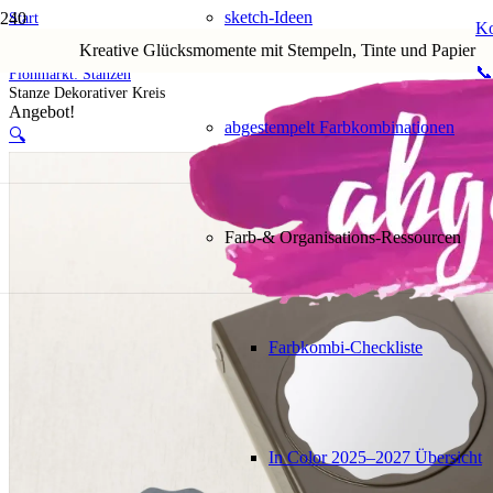
sketch-Ideen
Start
Ko
Shop
Kreative Glücksmomente mit Stempeln, Tinte und Papier
5. Flohmarkt
📞
Flohmarkt: Stanzen
Stanze Dekorativer Kreis
Angebot!
abgestempelt Farbkombinationen
🔍
Farb-& Organisations-Ressourcen
Farbkombi-Checkliste
In Color 2025–2027 Übersicht