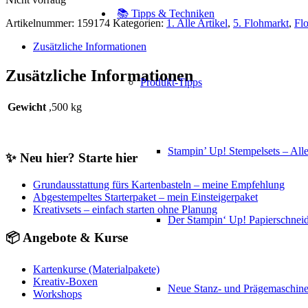
📚 Tipps & Techniken
Artikelnummer:
159174
Kategorien:
1. Alle Artikel
,
5. Flohmarkt
,
Fl
Zusätzliche Informationen
Zusätzliche Informationen
Produkt-Tipps
Gewicht
,500 kg
Stampin’ Up! Stempelsets – Alle
✨ Neu hier? Starte hier
Grundausstattung fürs Kartenbasteln – meine Empfehlung
Abgestempeltes Starterpaket – mein Einsteigerpaket
Kreativsets – einfach starten ohne Planung
Der Stampin‘ Up! Papierschneid
📦 Angebote & Kurse
Kartenkurse (Materialpakete)
Kreativ-Boxen
Neue Stanz- und Prägemaschin
Workshops