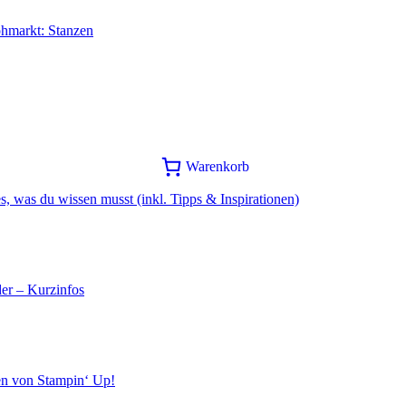
ohmarkt: Stanzen
Warenkorb
s, was du wissen musst (inkl. Tipps & Inspirationen)
er – Kurzinfos
en von Stampin‘ Up!