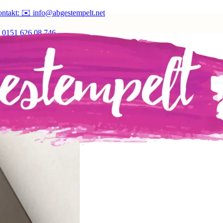
ntakt: ✉️ info@abgestempelt.net
 0151 626 08 746