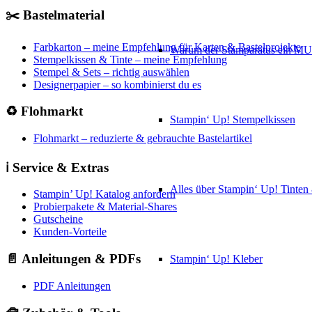
✂️ Bastelmaterial
Farbkarton – meine Empfehlung für Karten & Bastelprojekte
Warum der Stamparatus ein M
Stempelkissen & Tinte – meine Empfehlung
Stempel & Sets – richtig auswählen
Designerpapier – so kombinierst du es
♻️ Flohmarkt
Stampin‘ Up! Stempelkissen
Flohmarkt – reduzierte & gebrauchte Bastelartikel
ℹ️ Service & Extras
Alles über Stampin‘ Up! Tinte
Stampin’ Up! Katalog anfordern
Probierpakete & Material-Shares
Gutscheine
Kunden-Vorteile
📄 Anleitungen & PDFs
Stampin‘ Up! Kleber
PDF Anleitungen