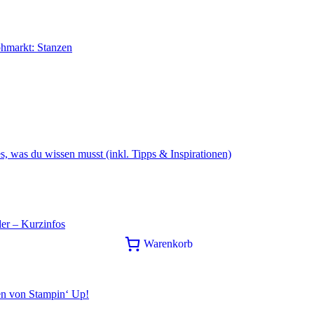
ohmarkt: Stanzen
s, was du wissen musst (inkl. Tipps & Inspirationen)
er – Kurzinfos
Warenkorb
en von Stampin‘ Up!