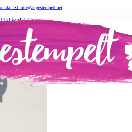
ntakt: ✉️ info@abgestempelt.net
 0151 626 08 746