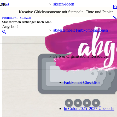
sketch-Ideen
Start
Ko
Shop
Kreative Glücksmomente mit Stempeln, Tinte und Papier
5. Flohmarkt
📞
Flohmarkt: Stanzen
Stanzformen Anhänger nach Maß
Angebot!
abgestempelt Farbkombinationen
🔍
Farb-& Organisations-Ressourcen
Farbkombi-Checkliste
In Color 2025–2027 Übersicht