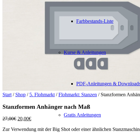
Farbbestands-Liste
Kurse & Anleitungen
PDF-Anleitungen & Download
Start
/
Shop
/
5. Flohmarkt
/
Flohmarkt: Stanzen
/ Stanzformen Anhän
Stanzformen Anhänger nach Maß
Gratis Anleitungen
Ursprünglicher
Aktueller
27,00
€
20,00
€
Preis
Preis
Zur Verwendung mit der Big Shot oder einer ähnlichen Stanzmaschin
war:
ist:
27,00€
20,00€.