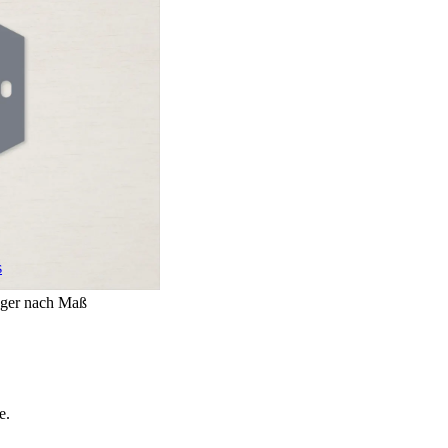
s
ger nach Maß
e.