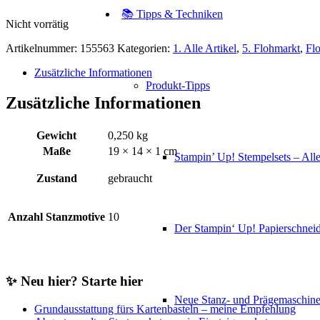
📚 Tipps & Techniken
Nicht vorrätig
Artikelnummer:
155563
Kategorien:
1. Alle Artikel
,
5. Flohmarkt
,
Fl
Zusätzliche Informationen
Produkt-Tipps
Zusätzliche Informationen
Gewicht
0,250 kg
Maße
19 × 14 × 1 cm
Stampin’ Up! Stempelsets – Alle
Zustand
gebraucht
Anzahl Stanzmotive
10
Der Stampin‘ Up! Papierschneid
✨ Neu hier? Starte hier
Neue Stanz- und Prägemaschin
Grundausstattung fürs Kartenbasteln – meine Empfehlung