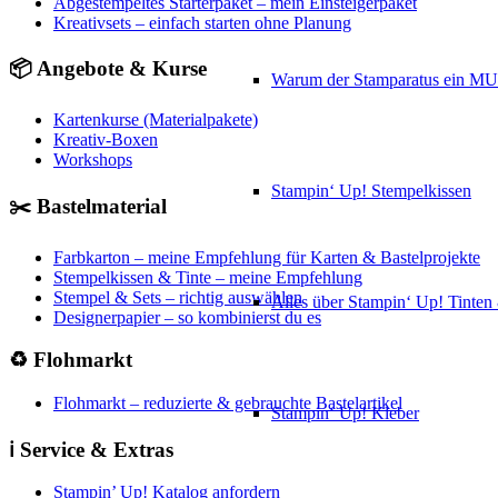
Abgestempeltes Starterpaket – mein Einsteigerpaket
Kreativsets – einfach starten ohne Planung
📦 Angebote & Kurse
Warum der Stamparatus ein M
Kartenkurse (Materialpakete)
Kreativ-Boxen
Workshops
Stampin‘ Up! Stempelkissen
✂️ Bastelmaterial
Farbkarton – meine Empfehlung für Karten & Bastelprojekte
Stempelkissen & Tinte – meine Empfehlung
Stempel & Sets – richtig auswählen
Alles über Stampin‘ Up! Tinte
Designerpapier – so kombinierst du es
♻️ Flohmarkt
Flohmarkt – reduzierte & gebrauchte Bastelartikel
Stampin‘ Up! Kleber
ℹ️ Service & Extras
Stampin’ Up! Katalog anfordern