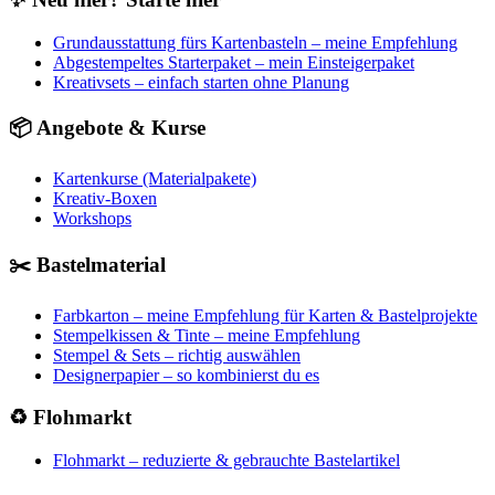
Grundausstattung fürs Kartenbasteln – meine Empfehlung
Abgestempeltes Starterpaket – mein Einsteigerpaket
Kreativsets – einfach starten ohne Planung
📦 Angebote & Kurse
Kartenkurse (Materialpakete)
Kreativ-Boxen
Workshops
✂️ Bastelmaterial
Farbkarton – meine Empfehlung für Karten & Bastelprojekte
Stempelkissen & Tinte – meine Empfehlung
Stempel & Sets – richtig auswählen
Designerpapier – so kombinierst du es
♻️ Flohmarkt
Flohmarkt – reduzierte & gebrauchte Bastelartikel