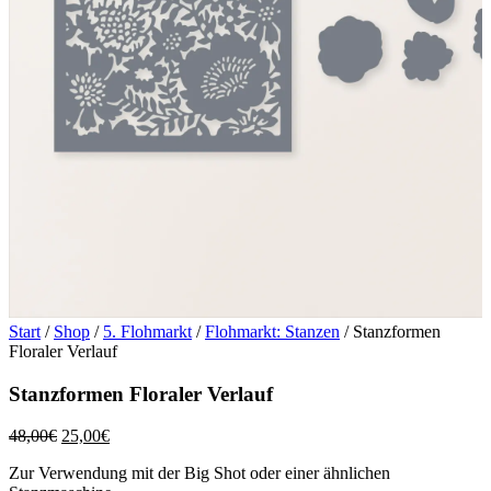
Start
/
Shop
/
5. Flohmarkt
/
Flohmarkt: Stanzen
/ Stanzformen
Floraler Verlauf
Stanzformen Floraler Verlauf
Ursprünglicher
Aktueller
48,00
€
25,00
€
Preis
Preis
Zur Verwendung mit der Big Shot oder einer ähnlichen
war:
ist: