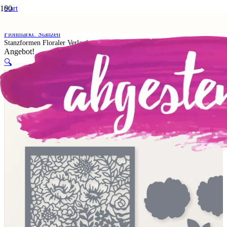
Start
Shop
5. Flohmarkt
Flohmarkt: Stanzen
Stanzformen Floraler Verlauf
Angebot!
🔍