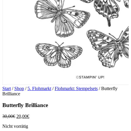
Start
/
Shop
/
5. Flohmarkt
/
Flohmarkt: Stempelsets
/ Butterfly
Brilliance
Butterfly Brilliance
Ursprünglicher
Aktueller
30,00
€
20,00
€
Preis
Preis
Nicht vorrätig
war:
ist: