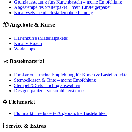
Grundausstattung fürs Kartenbasteln – meine Empfehlung
Abgestempeltes Starterpaket – mein Einsteigerpaket
Kreativsets – einfach starten ohne Planung
📦 Angebote & Kurse
Kartenkurse (Materialpakete)
Kreativ-Boxen
Workshops
✂️ Bastelmaterial
Farbkarton – meine Empfehlung für Karten & Bastelprojekte
Stempelkissen & Tinte – meine Empfehlung
Stempel & Sets – richtig auswählen
Designerpapier – so kombinierst du es
♻️ Flohmarkt
Flohmarkt – reduzierte & gebrauchte Bastelartikel
ℹ️ Service & Extras