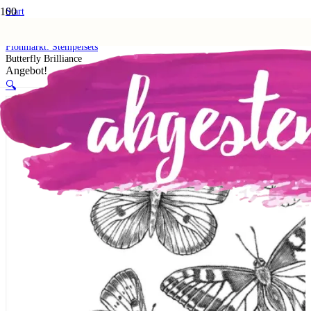
Start
Shop
5. Flohmarkt
Flohmarkt: Stempelsets
Butterfly Brilliance
Angebot!
🔍