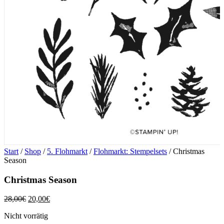
Start
/
Shop
/
5. Flohmarkt
/
Flohmarkt: Stempelsets
/ Christmas
Season
Christmas Season
Ursprünglicher
Aktueller
28,00
€
20,00
€
Preis
Preis
Nicht vorrätig
war:
ist: