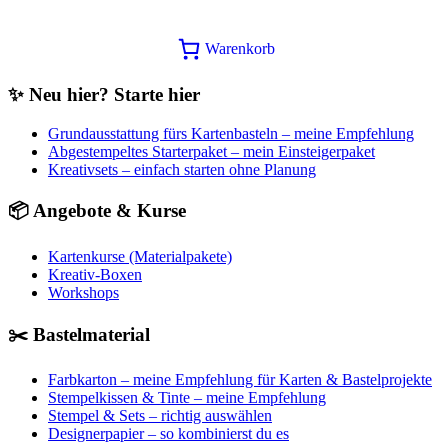
Ursprünglicher
Aktueller
50,25
€
40,00
€
In den Warenkorb
Preis
Preis
Warenkorb
war:
ist:
50,25€
40,00€.
✨ Neu hier? Starte hier
Grundausstattung fürs Kartenbasteln – meine Empfehlung
Abgestempeltes Starterpaket – mein Einsteigerpaket
Kreativsets – einfach starten ohne Planung
📦 Angebote & Kurse
Kartenkurse (Materialpakete)
Kreativ-Boxen
Workshops
✂️ Bastelmaterial
Farbkarton – meine Empfehlung für Karten & Bastelprojekte
Stempelkissen & Tinte – meine Empfehlung
Stempel & Sets – richtig auswählen
Designerpapier – so kombinierst du es