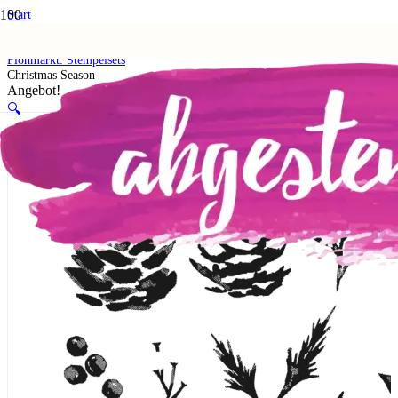
Start
Shop
5. Flohmarkt
Flohmarkt: Stempelsets
Christmas Season
Angebot!
🔍