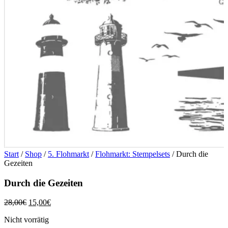
Start
/
Shop
/
5. Flohmarkt
/
Flohmarkt: Stempelsets
/ Durch die
Gezeiten
Durch die Gezeiten
Ursprünglicher
Aktueller
28,00
€
15,00
€
Preis
Preis
Nicht vorrätig
war:
ist: