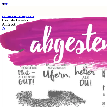
Start
Shop
5. Flohmarkt
Flohmarkt: Stempelsets
Durch die Gezeiten
Angebot!
🔍