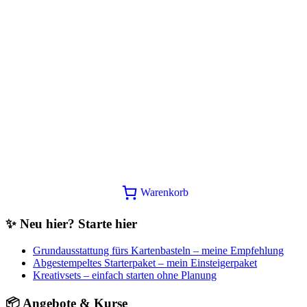
Angebot!
Produktpaket U-Boot Abenteuer –
Flohmarkt
Ursprünglicher
Aktueller
51,25
€
39,00
€
In den Warenkorb
Preis
Preis
Warenkorb
war:
ist:
51,25€
39,00€.
✨ Neu hier? Starte hier
Grundausstattung fürs Kartenbasteln – meine Empfehlung
Abgestempeltes Starterpaket – mein Einsteigerpaket
Kreativsets – einfach starten ohne Planung
📦 Angebote & Kurse