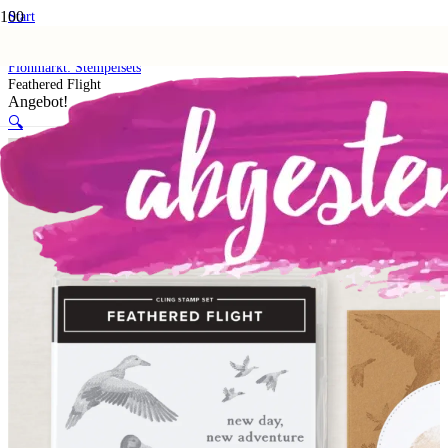
Start
Shop
5. Flohmarkt
Flohmarkt: Stempelsets
Feathered Flight
Angebot!
🔍