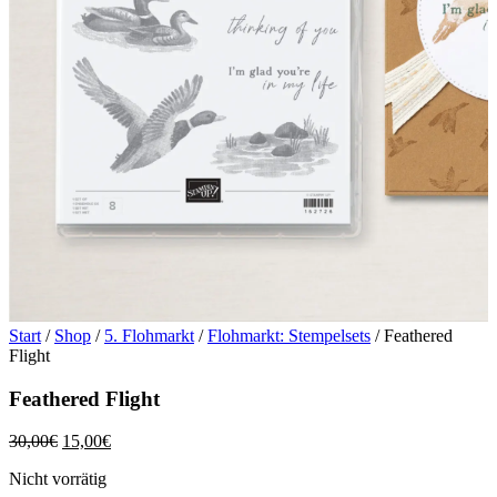
Start
/
Shop
/
5. Flohmarkt
/
Flohmarkt: Stempelsets
/ Feathered
Flight
Feathered Flight
Ursprünglicher
Aktueller
30,00
€
15,00
€
Preis
Preis
Nicht vorrätig
war:
ist: