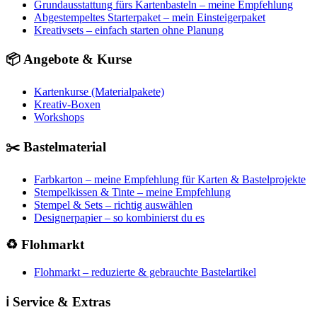
Grundausstattung fürs Kartenbasteln – meine Empfehlung
Abgestempeltes Starterpaket – mein Einsteigerpaket
Kreativsets – einfach starten ohne Planung
📦 Angebote & Kurse
Kartenkurse (Materialpakete)
Kreativ-Boxen
Workshops
✂️ Bastelmaterial
Farbkarton – meine Empfehlung für Karten & Bastelprojekte
Stempelkissen & Tinte – meine Empfehlung
Stempel & Sets – richtig auswählen
Designerpapier – so kombinierst du es
♻️ Flohmarkt
Flohmarkt – reduzierte & gebrauchte Bastelartikel
ℹ️ Service & Extras