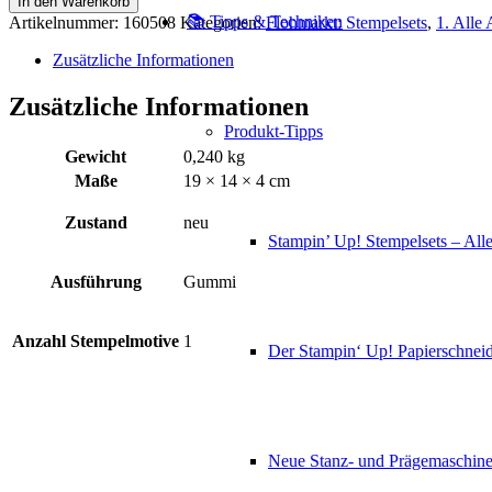
In den Warenkorb
drawn
📚 Tipps & Techniken
Artikelnummer:
160508
Kategorien:
Flohmarkt: Stempelsets
,
1. Alle 
dots
Menge
Zusätzliche Informationen
Zusätzliche Informationen
Produkt-Tipps
Gewicht
0,240 kg
Maße
19 × 14 × 4 cm
Zustand
neu
Stampin’ Up! Stempelsets – Alle
Ausführung
Gummi
Anzahl Stempelmotive
1
Der Stampin‘ Up! Papierschneid
Angebot!
Neue Stanz- und Prägemaschin