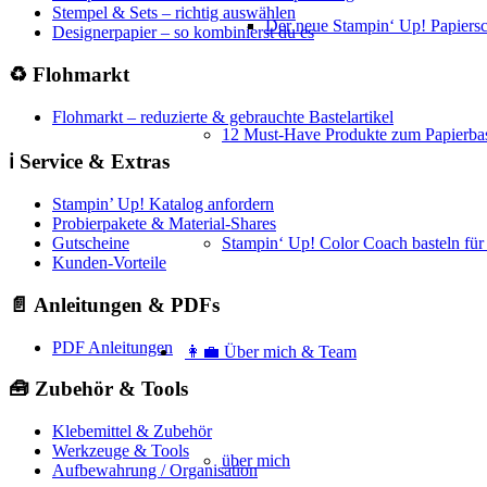
Stempel & Sets – richtig auswählen
Der neue Stampin‘ Up! Papiers
Designerpapier – so kombinierst du es
♻️ Flohmarkt
Flohmarkt – reduzierte & gebrauchte Bastelartikel
12 Must-Have Produkte zum Papierbas
ℹ️ Service & Extras
Stampin’ Up! Katalog anfordern
Probierpakete & Material-Shares
Stampin‘ Up! Color Coach basteln für
Gutscheine
Kunden-Vorteile
📄 Anleitungen & PDFs
PDF Anleitungen
👩‍💼 Über mich & Team
🧰 Zubehör & Tools
Klebemittel & Zubehör
Werkzeuge & Tools
über mich
Aufbewahrung / Organisation