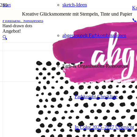
sketch-Ideen
Start
Ko
Shop
Kreative Glücksmomente mit Stempeln, Tinte und Papier
5. Flohmarkt
📞
Flohmarkt: Stempelsets
Hand-drawn dots
Angebot!
abgestempelt Farbkombinationen
🔍
Farb-& Organisations-Ressourcen
Farbkombi-Checkliste
In Color 2025–2027 Übersicht