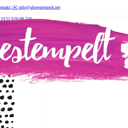
ntakt: ✉️ info@abgestempelt.net
 0151 626 08 746