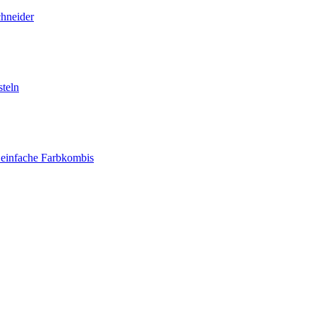
chneider
teln
 einfache Farbkombis