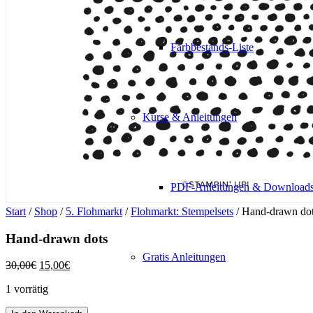
Farbbestands-Liste
Kurse & Anleitungen
PDF-Anleitungen & Download
Start
/
Shop
/
5. Flohmarkt
/
Flohmarkt: Stempelsets
/ Hand-drawn do
Hand-drawn dots
Gratis Anleitungen
Ursprünglicher
Aktueller
30,00
€
15,00
€
Preis
Preis
1 vorrätig
war:
ist:
30,00€
15,00€.
Hand-