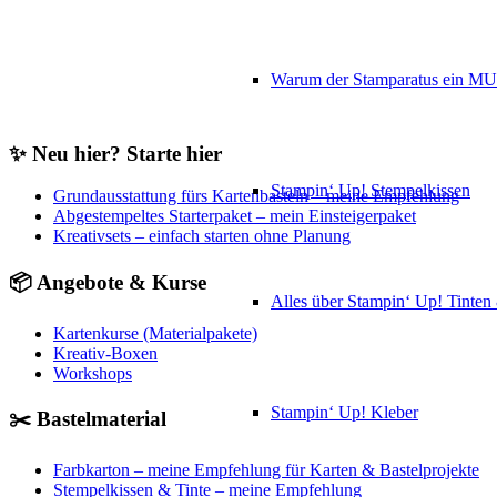
Diagonal Stripes
Ursprünglicher
Aktueller
15,00
€
9,90
€
In den Warenkorb
Preis
Preis
Warum der Stamparatus ein M
war:
ist:
15,00€
9,90€.
✨ Neu hier? Starte hier
Stampin‘ Up! Stempelkissen
Grundausstattung fürs Kartenbasteln – meine Empfehlung
Abgestempeltes Starterpaket – mein Einsteigerpaket
Kreativsets – einfach starten ohne Planung
📦 Angebote & Kurse
Alles über Stampin‘ Up! Tinte
Kartenkurse (Materialpakete)
Kreativ-Boxen
Workshops
Stampin‘ Up! Kleber
✂️ Bastelmaterial
Farbkarton – meine Empfehlung für Karten & Bastelprojekte
Stempelkissen & Tinte – meine Empfehlung