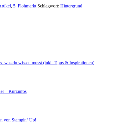
Artikel
,
5. Flohmarkt
Schlagwort:
Hintergrund
s, was du wissen musst (inkl. Tipps & Inspirationen)
er – Kurzinfos
en von Stampin‘ Up!