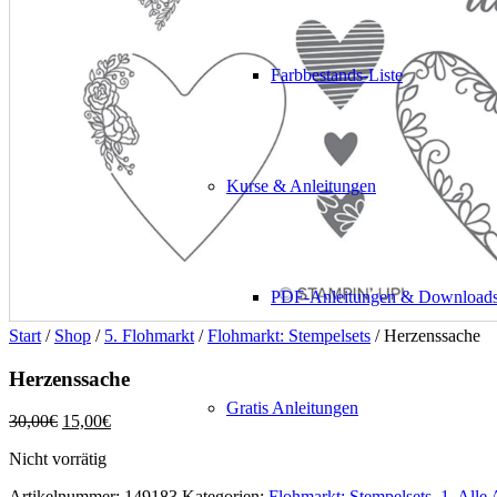
Farbbestands-Liste
Kurse & Anleitungen
PDF-Anleitungen & Download
Start
/
Shop
/
5. Flohmarkt
/
Flohmarkt: Stempelsets
/ Herzenssache
Herzenssache
Gratis Anleitungen
Ursprünglicher
Aktueller
30,00
€
15,00
€
Preis
Preis
Nicht vorrätig
war:
ist:
30,00€
15,00€.
Artikelnummer:
149183
Kategorien:
Flohmarkt: Stempelsets
,
1. Alle 