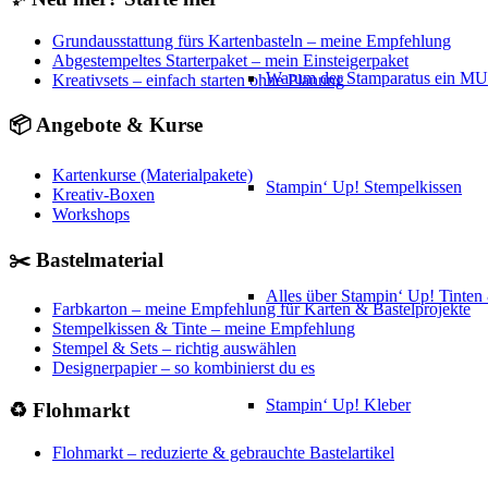
Grundausstattung fürs Kartenbasteln – meine Empfehlung
Abgestempeltes Starterpaket – mein Einsteigerpaket
Warum der Stamparatus ein M
Kreativsets – einfach starten ohne Planung
📦 Angebote & Kurse
Kartenkurse (Materialpakete)
Stampin‘ Up! Stempelkissen
Kreativ-Boxen
Workshops
✂️ Bastelmaterial
Alles über Stampin‘ Up! Tinte
Farbkarton – meine Empfehlung für Karten & Bastelprojekte
Stempelkissen & Tinte – meine Empfehlung
Stempel & Sets – richtig auswählen
Designerpapier – so kombinierst du es
Stampin‘ Up! Kleber
♻️ Flohmarkt
Flohmarkt – reduzierte & gebrauchte Bastelartikel