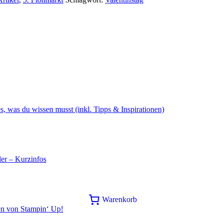
s, was du wissen musst (inkl. Tipps & Inspirationen)
er – Kurzinfos
Warenkorb
en von Stampin‘ Up!