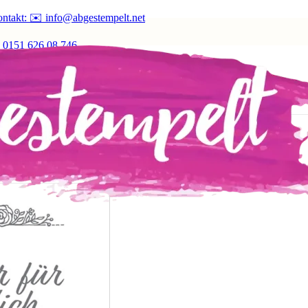
ntakt: ✉️ info@abgestempelt.net
 0151 626 08 746