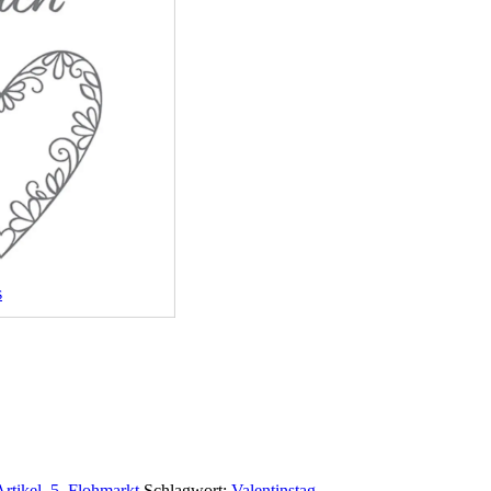
s
Artikel
,
5. Flohmarkt
Schlagwort:
Valentinstag