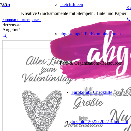
sketch-Ideen
Start
Ko
Shop
Kreative Glücksmomente mit Stempeln, Tinte und Papier
5. Flohmarkt
📞
Flohmarkt: Stempelsets
Herzenssache
Angebot!
abgestempelt Farbkombinationen
🔍
Farb-& Organisations-Ressourcen
Farbkombi-Checkliste
In Color 2025–2027 Übersicht