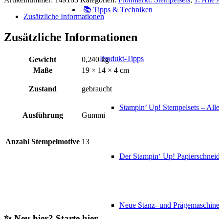
📚 Tipps & Techniken
Zusätzliche Informationen
Zusätzliche Informationen
Produkt-Tipps
Gewicht
0,240 kg
Maße
19 × 14 × 4 cm
Zustand
gebraucht
Stampin’ Up! Stempelsets – Alle
Ausführung
Gummi
Anzahl Stempelmotive
13
Der Stampin‘ Up! Papierschneid
Neue Stanz- und Prägemaschin
✨ Neu hier? Starte hier