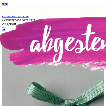
Start
Shop
5. Flohmarkt
Flohmarkt: Zubehör
Geschenkband Aventurin
Angebot!
🔍