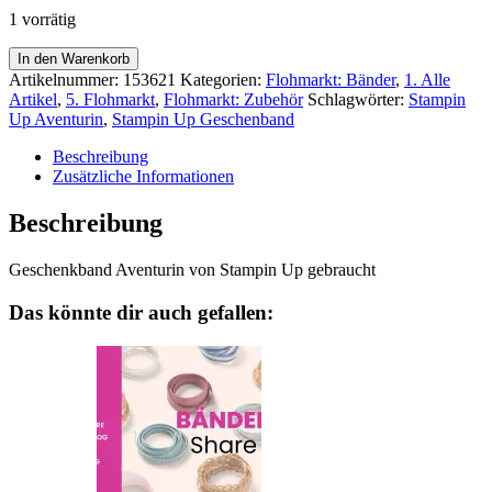
9,75€
7,00€.
1 vorrätig
Geschenkband
In den Warenkorb
Aventurin
Artikelnummer:
153621
Kategorien:
Flohmarkt: Bänder
,
1. Alle
Menge
Artikel
,
5. Flohmarkt
,
Flohmarkt: Zubehör
Schlagwörter:
Stampin
Up Aventurin
,
Stampin Up Geschenband
Beschreibung
Zusätzliche Informationen
Beschreibung
Geschenkband Aventurin von Stampin Up gebraucht
Das könnte dir auch gefallen: