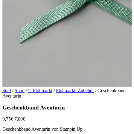
Start
/
Shop
/
5. Flohmarkt
/
Flohmarkt: Zubehör
/ Geschenkband
Aventurin
Geschenkband Aventurin
Ursprünglicher
Aktueller
9,75
€
7,00
€
Preis
Preis
Geschenkband Aventurin von Stampin Up
war:
ist: