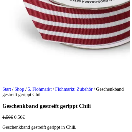
Start
/
Shop
/
5. Flohmarkt
/
Flohmarkt: Zubehör
/ Geschenkband
gestreift gerippt Chili
Geschenkband gestreift gerippt Chili
Ursprünglicher
Aktueller
1,50
€
0,50
€
Preis
Preis
Geschenkband gestreift gerippt in Chili.
war:
ist: