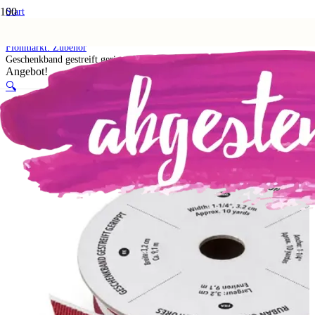
Start
Shop
5. Flohmarkt
Flohmarkt: Zubehör
Geschenkband gestreift gerippt Chili
Angebot!
🔍