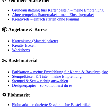
✨ Neu hier? Starte hier
Grundausstattung fürs Kartenbasteln – meine Empfehlung
Abgestempeltes Starterpaket – mein Einsteigerpaket
Kreativsets – einfach starten ohne Planung
📦 Angebote & Kurse
Kartenkurse (Materialpakete)
Kreativ-Boxen
Workshops
✂️ Bastelmaterial
Farbkarton – meine Empfehlung für Karten & Bastelprojekte
Stempelkissen & Tinte – meine Empfehlung
Stempel & Sets – richtig auswählen
Designerpapier – so kombinierst du es
♻️ Flohmarkt
Flohmarkt – reduzierte & gebrauchte Bastelartikel