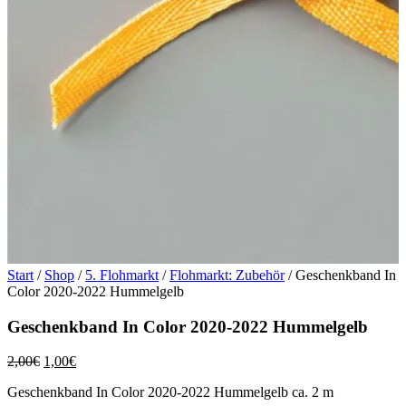
Start
/
Shop
/
5. Flohmarkt
/
Flohmarkt: Zubehör
/ Geschenkband In
Color 2020-2022 Hummelgelb
Geschenkband In Color 2020-2022 Hummelgelb
Ursprünglicher
Aktueller
2,00
€
1,00
€
Preis
Preis
Geschenkband In Color 2020-2022 Hummelgelb ca. 2 m
war:
ist: