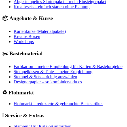
Abgestempeltes Starterpaket – mein Einsteigerpaket
Kreativsets – einfach starten ohne Planung
📦 Angebote & Kurse
Kartenkurse (Materialpakete)
Kreativ-Boxen
Workshops
✂️ Bastelmaterial
Farbkarton – meine Empfehlung für Karten & Bastelprojekte
Stempelkissen & Tinte – meine Empfehlung
Stempel & Sets – richtig auswählen
Designerpapier – so kombinierst du es
♻️ Flohmarkt
Flohmarkt – reduzierte & gebrauchte Bastelartikel
ℹ️ Service & Extras
Stampin’ Up! Katalog anfordern