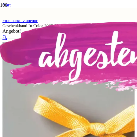
Start
Shop
5. Flohmarkt
Flohmarkt: Zubehör
Geschenkband In Color 2020-2022 Hummelgelb
Angebot!
🔍