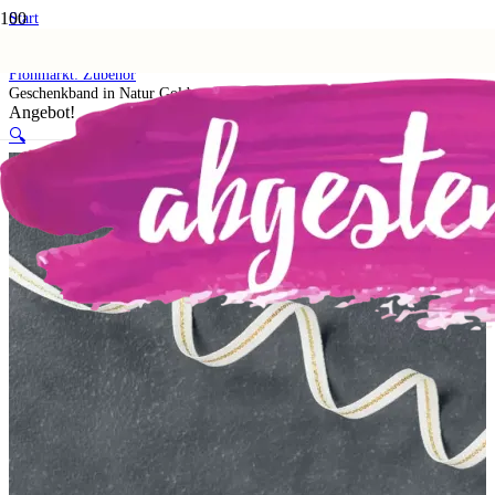
Start
Shop
5. Flohmarkt
Flohmarkt: Zubehör
Geschenkband in Natur Gold
Angebot!
🔍