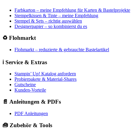
Farbkarton – meine Empfehlung für Karten & Bastelprojekte
Stempelkissen & Tinte – meine Empfehlung
Stempel & Sets – richtig auswählen
Designerpapier – so kombinierst du es
♻️ Flohmarkt
Flohmarkt – reduzierte & gebrauchte Bastelartikel
ℹ️ Service & Extras
Stampin’ Up! Katalog anfordern
Probierpakete & Material-Shares
Gutscheine
Kunden-Vorteile
📄 Anleitungen & PDFs
PDF Anleitungen
🧰 Zubehör & Tools