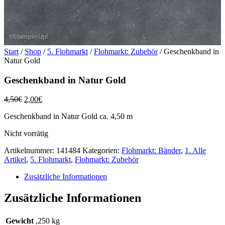
Start
/
Shop
/
5. Flohmarkt
/
Flohmarkt: Zubehör
/ Geschenkband in
Natur Gold
Geschenkband in Natur Gold
Ursprünglicher
Aktueller
4,50
€
2,00
€
Preis
Preis
Geschenkband in Natur Gold ca. 4,50 m
war:
ist:
4,50€
2,00€.
Nicht vorrätig
Artikelnummer:
141484
Kategorien:
Flohmarkt: Bänder
,
1. Alle
Artikel
,
5. Flohmarkt
,
Flohmarkt: Zubehör
Zusätzliche Informationen
Zusätzliche Informationen
Gewicht
,250 kg