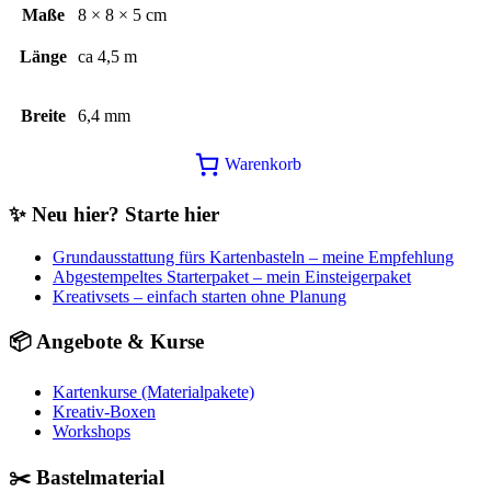
Maße
8 × 8 × 5 cm
Länge
ca 4,5 m
Breite
6,4 mm
Warenkorb
✨ Neu hier? Starte hier
Grundausstattung fürs Kartenbasteln – meine Empfehlung
Abgestempeltes Starterpaket – mein Einsteigerpaket
Kreativsets – einfach starten ohne Planung
📦 Angebote & Kurse
Kartenkurse (Materialpakete)
Kreativ-Boxen
Workshops
✂️ Bastelmaterial