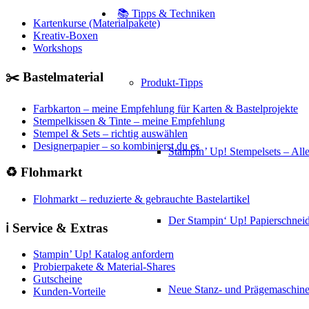
📚 Tipps & Techniken
Kartenkurse (Materialpakete)
Kreativ-Boxen
Workshops
✂️ Bastelmaterial
Produkt-Tipps
Farbkarton – meine Empfehlung für Karten & Bastelprojekte
Stempelkissen & Tinte – meine Empfehlung
Stempel & Sets – richtig auswählen
Designerpapier – so kombinierst du es
Stampin’ Up! Stempelsets – Alle
♻️ Flohmarkt
Flohmarkt – reduzierte & gebrauchte Bastelartikel
Der Stampin‘ Up! Papierschneid
ℹ️ Service & Extras
Stampin’ Up! Katalog anfordern
Probierpakete & Material-Shares
Gutscheine
Neue Stanz- und Prägemaschin
Kunden-Vorteile