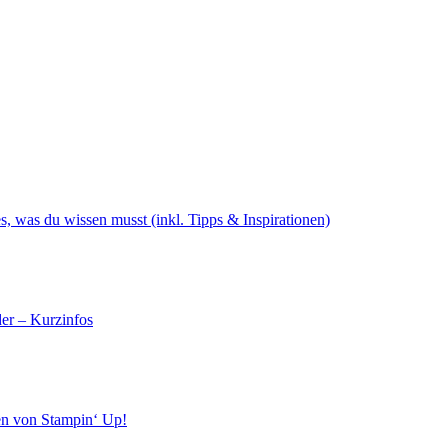
s, was du wissen musst (inkl. Tipps & Inspirationen)
er – Kurzinfos
en von Stampin‘ Up!