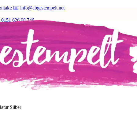
ntakt: ✉️ info@abgestempelt.net
 0151 626 08 746
atur Silber