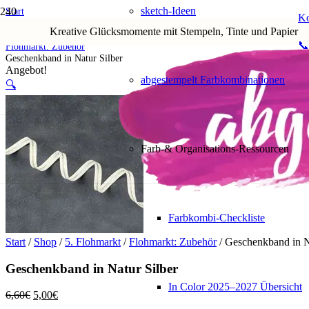
sketch-Ideen
Start
Ko
Shop
Kreative Glücksmomente mit Stempeln, Tinte und Papier
5. Flohmarkt
📞
Flohmarkt: Zubehör
Geschenkband in Natur Silber
Angebot!
abgestempelt Farbkombinationen
🔍
Farb-& Organisations-Ressourcen
Farbkombi-Checkliste
Start
/
Shop
/
5. Flohmarkt
/
Flohmarkt: Zubehör
/ Geschenkband in N
Geschenkband in Natur Silber
In Color 2025–2027 Übersicht
Ursprünglicher
Aktueller
6,60
€
5,00
€
Preis
Preis