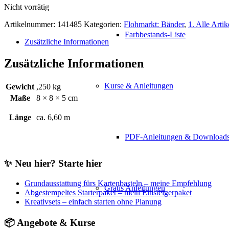
Nicht vorrätig
war:
ist:
6,60€
5,00€.
Artikelnummer:
141485
Kategorien:
Flohmarkt: Bänder
,
1. Alle Artik
Farbbestands-Liste
Zusätzliche Informationen
Zusätzliche Informationen
Kurse & Anleitungen
Gewicht
,250 kg
Maße
8 × 8 × 5 cm
Länge
ca. 6,60 m
PDF-Anleitungen & Download
✨ Neu hier? Starte hier
Grundausstattung fürs Kartenbasteln – meine Empfehlung
Gratis Anleitungen
Abgestempeltes Starterpaket – mein Einsteigerpaket
Kreativsets – einfach starten ohne Planung
📦 Angebote & Kurse