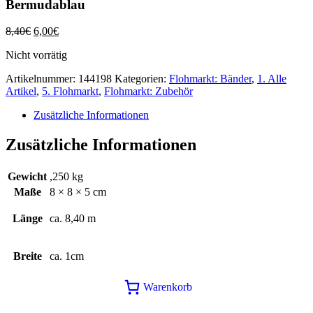
Bermudablau
Ursprünglicher
Aktueller
8,40
€
6,00
€
Preis
Preis
Nicht vorrätig
war:
ist:
8,40€
6,00€.
Artikelnummer:
144198
Kategorien:
Flohmarkt: Bänder
,
1. Alle
Artikel
,
5. Flohmarkt
,
Flohmarkt: Zubehör
Zusätzliche Informationen
Zusätzliche Informationen
Gewicht
,250 kg
Maße
8 × 8 × 5 cm
Länge
ca. 8,40 m
Breite
ca. 1cm
Warenkorb