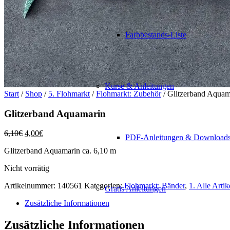
Farbbestands-Liste
Kurse & Anleitungen
Start
/
Shop
/
5. Flohmarkt
/
Flohmarkt: Zubehör
/ Glitzerband Aquam
Glitzerband Aquamarin
Ursprünglicher
Aktueller
6,10
€
4,00
€
PDF-Anleitungen & Download
Preis
Preis
Glitzerband Aquamarin ca. 6,10 m
war:
ist:
6,10€
4,00€.
Nicht vorrätig
Artikelnummer:
140561
Kategorien:
Flohmarkt: Bänder
,
1. Alle Artik
Gratis Anleitungen
Zusätzliche Informationen
Zusätzliche Informationen