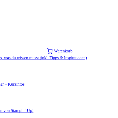
Warenkorb
s, was du wissen musst (inkl. Tipps & Inspirationen)
er – Kurzinfos
en von Stampin‘ Up!