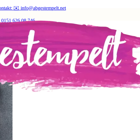
ntakt: ✉️ info@abgestempelt.net
 0151 626 08 746