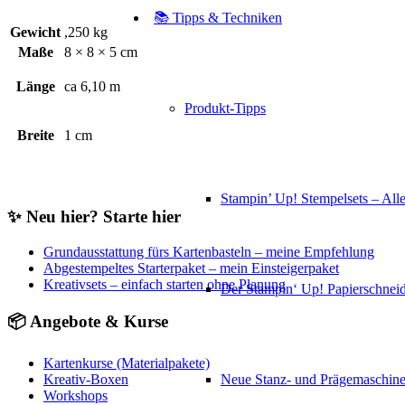
📚 Tipps & Techniken
Gewicht
,250 kg
Maße
8 × 8 × 5 cm
Länge
ca 6,10 m
Produkt-Tipps
Breite
1 cm
Stampin’ Up! Stempelsets – Alle
✨ Neu hier? Starte hier
Grundausstattung fürs Kartenbasteln – meine Empfehlung
Abgestempeltes Starterpaket – mein Einsteigerpaket
Kreativsets – einfach starten ohne Planung
Der Stampin‘ Up! Papierschneid
📦 Angebote & Kurse
Kartenkurse (Materialpakete)
Neue Stanz- und Prägemaschin
Kreativ-Boxen
Workshops