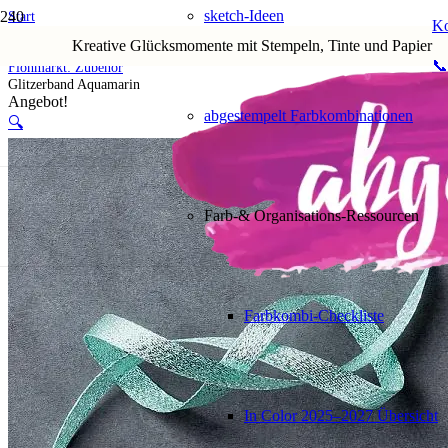
sketch-Ideen
Start
Ko
Shop
Kreative Glücksmomente mit Stempeln, Tinte und Papier
5. Flohmarkt
📞
Flohmarkt: Zubehör
Glitzerband Aquamarin
Angebot!
abgestempelt Farbkombinationen
🔍
Farb-& Organisations-Ressourcen
Farbkombi-Checkliste
In Color 2025–2027 Übersicht