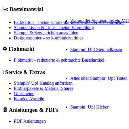
✂️ Bastelmaterial
Warum der Stamparatus ein M
Farbkarton – meine Empfehlung für Karten & Bastelprojekte
Stempelkissen & Tinte – meine Empfehlung
Stempel & Sets – richtig auswählen
Designerpapier – so kombinierst du es
♻️ Flohmarkt
Stampin‘ Up! Stempelkissen
Flohmarkt – reduzierte & gebrauchte Bastelartikel
ℹ️ Service & Extras
Alles über Stampin‘ Up! Tinte
Stampin’ Up! Katalog anfordern
Probierpakete & Material-Shares
Gutscheine
Kunden-Vorteile
Stampin‘ Up! Kleber
📄 Anleitungen & PDFs
PDF Anleitungen