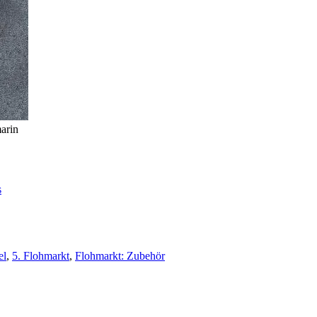
arin
s
el
,
5. Flohmarkt
,
Flohmarkt: Zubehör