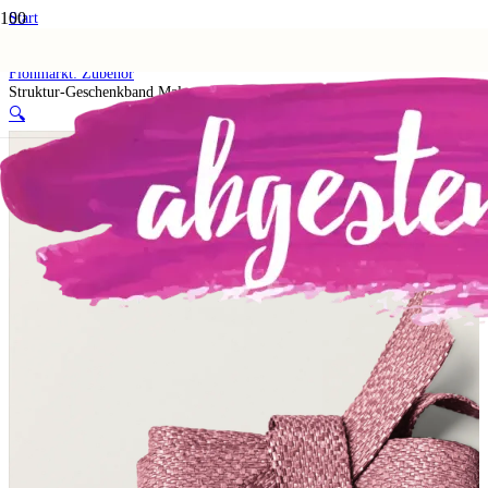
Start
Shop
5. Flohmarkt
Flohmarkt: Zubehör
Struktur-Geschenkband Malve
🔍