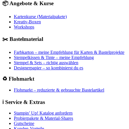
📦 Angebote & Kurse
Kartenkurse (Materialpakete)
Kreativ-Boxen
Workshops
✂️ Bastelmaterial
Farbkarton – meine Empfehlung für Karten & Bastelprojekte
Stempelkissen & Tinte – meine Empfehlung
Stempel & Sets – richtig auswählen
Designerpapier – so kombinierst du es
♻️ Flohmarkt
Flohmarkt – reduzierte & gebrauchte Bastelartikel
ℹ️ Service & Extras
Stampin’ Up! Katalog anfordern
Probierpakete & Material-Shares
Gutscheine
Kunden-Vorteile