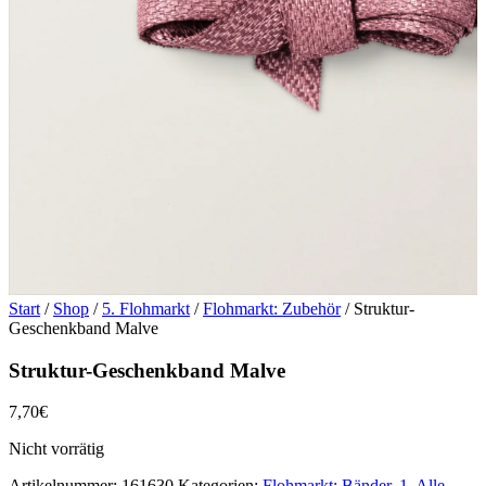
Start
/
Shop
/
5. Flohmarkt
/
Flohmarkt: Zubehör
/ Struktur-
Geschenkband Malve
Struktur-Geschenkband Malve
7,70
€
Nicht vorrätig
Artikelnummer:
161630
Kategorien:
Flohmarkt: Bänder
,
1. Alle