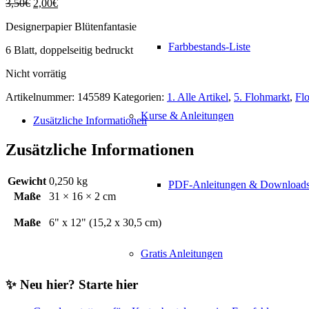
Ursprünglicher
Aktueller
3,50
€
2,00
€
Preis
Preis
Designerpapier Blütenfantasie
war:
ist:
3,50€
2,00€.
Farbbestands-Liste
6 Blatt, doppelseitig bedruckt
Nicht vorrätig
Artikelnummer:
145589
Kategorien:
1. Alle Artikel
,
5. Flohmarkt
,
Fl
Kurse & Anleitungen
Zusätzliche Informationen
Zusätzliche Informationen
Gewicht
0,250 kg
PDF-Anleitungen & Download
Maße
31 × 16 × 2 cm
Maße
6" x 12" (15,2 x 30,5 cm)
Gratis Anleitungen
✨ Neu hier? Starte hier