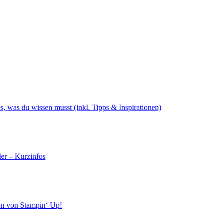
s, was du wissen musst (inkl. Tipps & Inspirationen)
er – Kurzinfos
en von Stampin‘ Up!