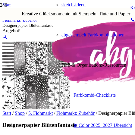
sketch-Ideen
Start
Ko
Shop
Kreative Glücksmomente mit Stempeln, Tinte und Papier
5. Flohmarkt
📞
Flohmarkt: Zubehör
Designerpapier Blütenfantasie
Angebot!
abgestempelt Farbkombinationen
🔍
Farb-& Organisations-Ressourcen
Farbkombi-Checkliste
Start
/
Shop
/
5. Flohmarkt
/
Flohmarkt: Zubehör
/ Designerpapier Blü
Designerpapier Blütenfantasie
In Color 2025–2027 Übersicht