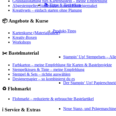
Grundausstattung fürs Kartenbasteln – meine Empfehlung
📚 Tipps & Techniken
Abgestempeltes Starterpaket – mein Einsteigerpaket
Kreativsets – einfach starten ohne Planung
📦 Angebote & Kurse
Produkt-Tipps
Kartenkurse (Materialpakete)
Kreativ-Boxen
Workshops
✂️ Bastelmaterial
Stampin’ Up! Stempelsets – Alle
Farbkarton – meine Empfehlung für Karten & Bastelprojekte
Stempelkissen & Tinte – meine Empfehlung
Stempel & Sets – richtig auswählen
Designerpapier – so kombinierst du es
Der Stampin‘ Up! Papierschneid
♻️ Flohmarkt
Flohmarkt – reduzierte & gebrauchte Bastelartikel
Neue Stanz- und Prägemaschin
ℹ️ Service & Extras