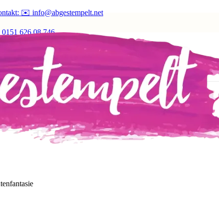
ntakt: ✉️ info@abgestempelt.net
 0151 626 08 746
tenfantasie