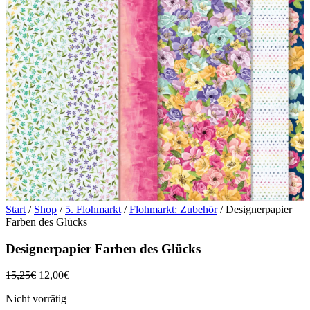
Start
/
Shop
/
5. Flohmarkt
/
Flohmarkt: Zubehör
/ Designerpapier
Farben des Glücks
Designerpapier Farben des Glücks
Ursprünglicher
Aktueller
15,25
€
12,00
€
Preis
Preis
Nicht vorrätig
war:
ist: