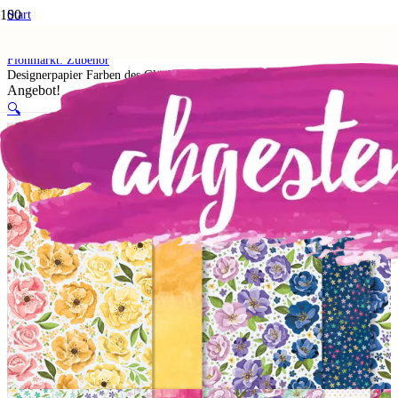
Start
Shop
5. Flohmarkt
Flohmarkt: Zubehör
Designerpapier Farben des Glücks
Angebot!
🔍