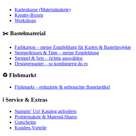
Kartenkurse (Materialpakete)
Kreativ-Boxen
Workshops
✂️ Bastelmaterial
Farbkarton – meine Empfehlung für Karten & Bastelprojekte
Stempelkissen & Tinte – meine Empfehlung
Stempel & Sets – richtig auswählen
Designerpapier – so kombinierst du es
♻️ Flohmarkt
Flohmarkt – reduzierte & gebrauchte Bastelartikel
ℹ️ Service & Extras
Stampin’ Up! Katalog anfordern
Probierpakete & Material-Shares
Gutscheine
Kunden-Vorteile