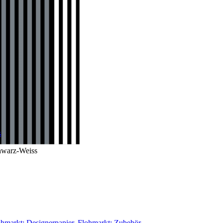
s
hwarz-Weiss
ohmarkt: Designerpapier
,
Flohmarkt: Zubehör