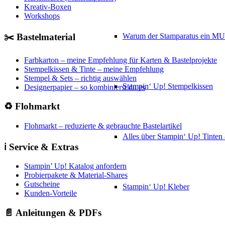
Kreativ-Boxen
Workshops
✂️ Bastelmaterial
Warum der Stamparatus ein M
Farbkarton – meine Empfehlung für Karten & Bastelprojekte
Stempelkissen & Tinte – meine Empfehlung
Stempel & Sets – richtig auswählen
Stampin‘ Up! Stempelkissen
Designerpapier – so kombinierst du es
♻️ Flohmarkt
Flohmarkt – reduzierte & gebrauchte Bastelartikel
Alles über Stampin‘ Up! Tinte
ℹ️ Service & Extras
Stampin’ Up! Katalog anfordern
Probierpakete & Material-Shares
Gutscheine
Stampin‘ Up! Kleber
Kunden-Vorteile
📄 Anleitungen & PDFs