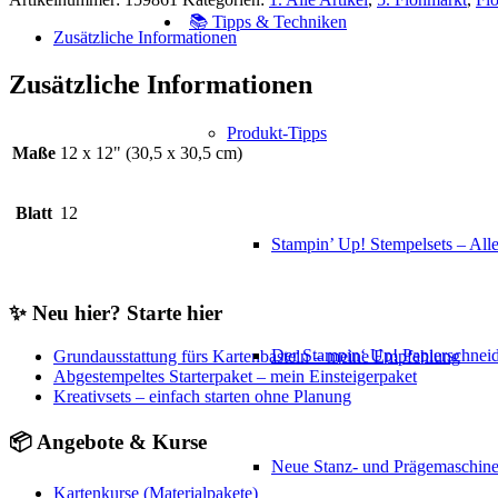
📚 Tipps & Techniken
Zusätzliche Informationen
Zusätzliche Informationen
Produkt-Tipps
Maße
12 x 12" (30,5 x 30,5 cm)
Blatt
12
Stampin’ Up! Stempelsets – Alle
✨ Neu hier? Starte hier
Der Stampin‘ Up! Papierschneid
Grundausstattung fürs Kartenbasteln – meine Empfehlung
Abgestempeltes Starterpaket – mein Einsteigerpaket
Kreativsets – einfach starten ohne Planung
📦 Angebote & Kurse
Neue Stanz- und Prägemaschin
Kartenkurse (Materialpakete)