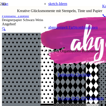
sketch-Ideen
Start
Ko
Shop
Kreative Glücksmomente mit Stempeln, Tinte und Papier
5. Flohmarkt
📞
Flohmarkt: Zubehör
Designerpapier Schwarz-Weiss
Angebot!
abgestempelt Farbkombinationen
🔍
Farb-& Organisations-Ressourcen
Farbkombi-Checkliste
In Color 2025–2027 Übersicht