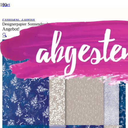
Start
Shop
5. Flohmarkt
Flohmarkt: Zubehör
Designerpapier Sonnendruck
Angebot!
🔍