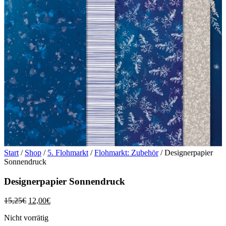
Start
/
Shop
/
5. Flohmarkt
/
Flohmarkt: Zubehör
/ Designerpapier
Sonnendruck
Designerpapier Sonnendruck
Ursprünglicher
Aktueller
15,25
€
12,00
€
Preis
Preis
Nicht vorrätig
war:
ist: