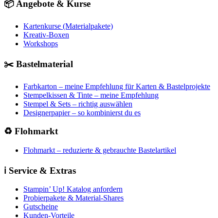
📦 Angebote & Kurse
Kartenkurse (Materialpakete)
Kreativ-Boxen
Workshops
✂️ Bastelmaterial
Farbkarton – meine Empfehlung für Karten & Bastelprojekte
Stempelkissen & Tinte – meine Empfehlung
Stempel & Sets – richtig auswählen
Designerpapier – so kombinierst du es
♻️ Flohmarkt
Flohmarkt – reduzierte & gebrauchte Bastelartikel
ℹ️ Service & Extras
Stampin’ Up! Katalog anfordern
Probierpakete & Material-Shares
Gutscheine
Kunden-Vorteile