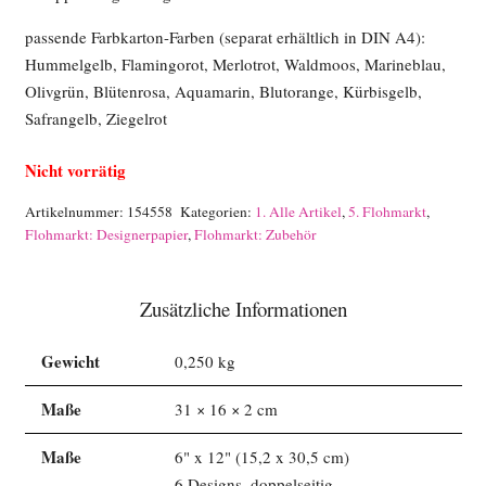
passende Farbkarton-Farben (separat erhältlich in DIN A4):
Hummelgelb, Flamingorot, Merlotrot, Waldmoos, Marineblau,
Olivgrün, Blütenrosa, Aquamarin, Blutorange, Kürbisgelb,
Safrangelb, Ziegelrot
Nicht vorrätig
Artikelnummer:
154558
Kategorien:
1. Alle Artikel
,
5. Flohmarkt
,
Flohmarkt: Designerpapier
,
Flohmarkt: Zubehör
Zusätzliche Informationen
Gewicht
0,250 kg
Maße
31 × 16 × 2 cm
Maße
6" x 12" (15,2 x 30,5 cm)
6 Designs, doppelseitig