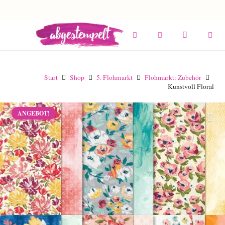
Start
Shop
5. Flohmarkt
Flohmarkt: Zubehör
Kunstvoll Floral
ANGEBOT!