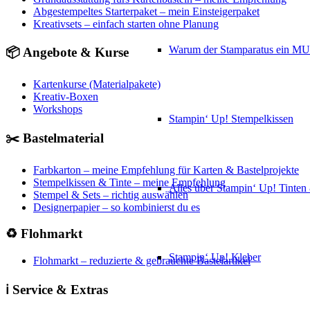
Abgestempeltes Starterpaket – mein Einsteigerpaket
Kreativsets – einfach starten ohne Planung
Warum der Stamparatus ein M
📦 Angebote & Kurse
Kartenkurse (Materialpakete)
Kreativ-Boxen
Workshops
Stampin‘ Up! Stempelkissen
✂️ Bastelmaterial
Farbkarton – meine Empfehlung für Karten & Bastelprojekte
Stempelkissen & Tinte – meine Empfehlung
Alles über Stampin‘ Up! Tinte
Stempel & Sets – richtig auswählen
Designerpapier – so kombinierst du es
♻️ Flohmarkt
Stampin‘ Up! Kleber
Flohmarkt – reduzierte & gebrauchte Bastelartikel
ℹ️ Service & Extras