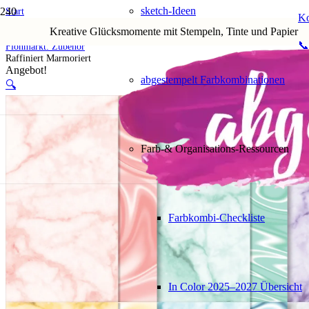
sketch-Ideen
Start
Ko
Shop
Kreative Glücksmomente mit Stempeln, Tinte und Papier
5. Flohmarkt
📞
Flohmarkt: Zubehör
Raffiniert Marmoriert
Angebot!
abgestempelt Farbkombinationen
🔍
Farb-& Organisations-Ressourcen
Farbkombi-Checkliste
In Color 2025–2027 Übersicht