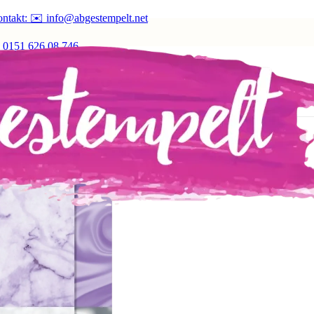
ntakt: ✉️ info@abgestempelt.net
 0151 626 08 746