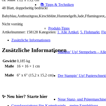
📚 Tipps & Techniken
48 Blatt, doppelseitig bedruckt
Babyblau,Anthrazitgrau,Kirschblüte,Hummelgelb,Jade,Fflamingorot
Nicht vorrätig
Produkt-Tipps
Artikelnummer:
158128
Kategorien:
1. Alle Artikel
,
5. Flohmarkt
,
Fl
Zusätzliche Informationen
Zusätzliche Informationen
Stampin’ Up! Stempelsets – Alle
Gewicht
0,185 kg
Maße
16 × 16 × 1 cm
Maße
6" x 6" (15,2 x 15,2 cm)
Der Stampin‘ Up! Papierschneid
✨ Neu hier? Starte hier
Neue Stanz- und Prägemaschin
Grundausstattung fürs Kartenbasteln – meine Empfehlung