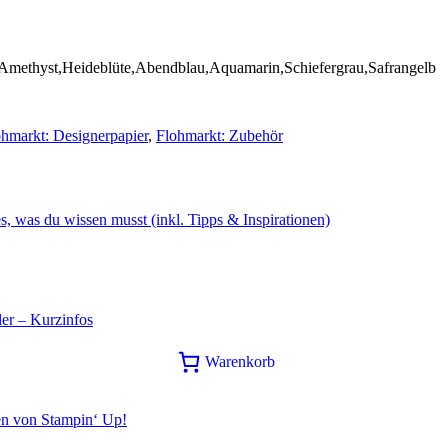
,Amethyst,Heideblüte,Abendblau,Aquamarin,Schiefergrau,Safrangelb
ohmarkt: Designerpapier
,
Flohmarkt: Zubehör
s, was du wissen musst (inkl. Tipps & Inspirationen)
er – Kurzinfos
Warenkorb
en von Stampin‘ Up!