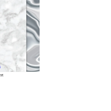
s
ert