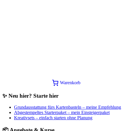
Angebot!
Besonderes
Designerpergamentpapier Blumen
und Karos halbe Packung
Ursprünglicher
Aktueller
6,12
€
5,90
€
In den Warenkorb
Preis
Preis
Warenkorb
war:
ist:
6,12€
5,90€.
✨ Neu hier? Starte hier
Grundausstattung fürs Kartenbasteln – meine Empfehlung
Abgestempeltes Starterpaket – mein Einsteigerpaket
Kreativsets – einfach starten ohne Planung
📦 Angebote & Kurse