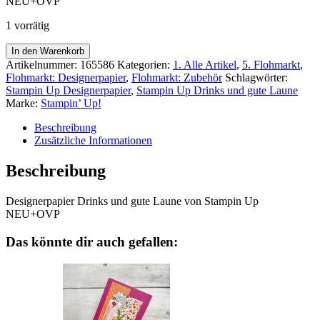
NEU+OVP
15,25€
14,90€.
1 vorrätig
Designerpapier
In den Warenkorb
Drinks
Artikelnummer:
165586
Kategorien:
1. Alle Artikel
,
5. Flohmarkt
,
und
Flohmarkt: Designerpapier
,
Flohmarkt: Zubehör
Schlagwörter:
gute
Stampin Up Designerpapier
,
Stampin Up Drinks und gute Laune
Laune
Marke:
Stampin’ Up!
Menge
Beschreibung
Zusätzliche Informationen
Beschreibung
Designerpapier Drinks und gute Laune von Stampin Up
NEU+OVP
Das könnte dir auch gefallen: