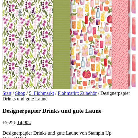
Start
/
Shop
/
5. Flohmarkt
/
Flohmarkt: Zubehör
/ Designerpapier
Drinks und gute Laune
Designerpapier Drinks und gute Laune
Ursprünglicher
Aktueller
15,25
€
14,90
€
Preis
Preis
Designerpapier Drinks und gute Laune von Stampin Up
war:
ist: