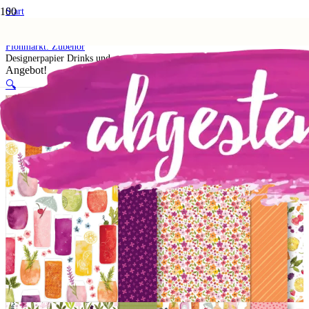
Start
Shop
5. Flohmarkt
Flohmarkt: Zubehör
Designerpapier Drinks und gute Laune
Angebot!
🔍