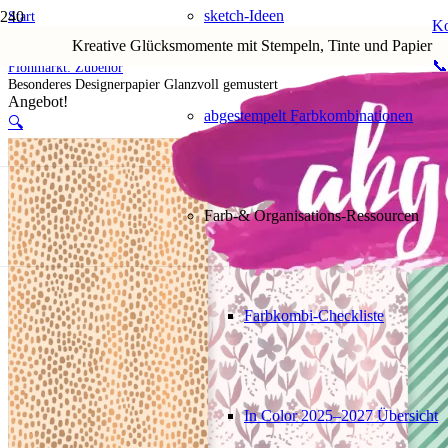
sketch-Ideen
Start
Ko
Shop
Kreative Glücksmomente mit Stempeln, Tinte und Papier
5. Flohmarkt
📞
Flohmarkt: Zubehör
Besonderes Designerpapier Glanzvoll gemustert
Angebot!
abgestempelt Farbkombinationen
🔍
Farb-& Organisations-Ressourcen
Farbkombi-Checkliste
In Color 2025–2027 Übersicht