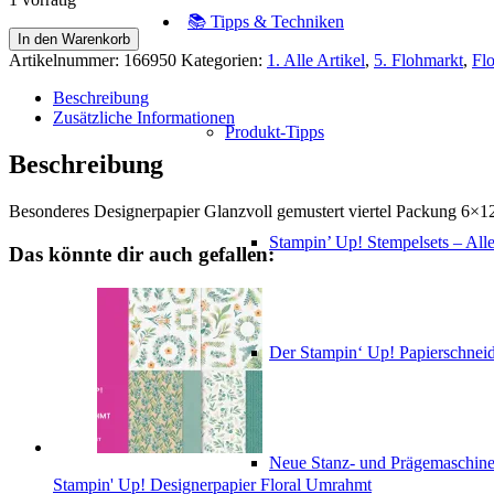
📚 Tipps & Techniken
Besonderes
In den Warenkorb
Designerpapier
Artikelnummer:
166950
Kategorien:
1. Alle Artikel
,
5. Flohmarkt
,
Fl
Glanzvoll
gemustert
Beschreibung
Menge
Zusätzliche Informationen
Produkt-Tipps
Beschreibung
Besonderes Designerpapier Glanzvoll gemustert viertel Packung 6×1
Stampin’ Up! Stempelsets – Alle
Das könnte dir auch gefallen:
Der Stampin‘ Up! Papierschneid
Neue Stanz- und Prägemaschin
Stampin' Up! Designerpapier Floral Umrahmt