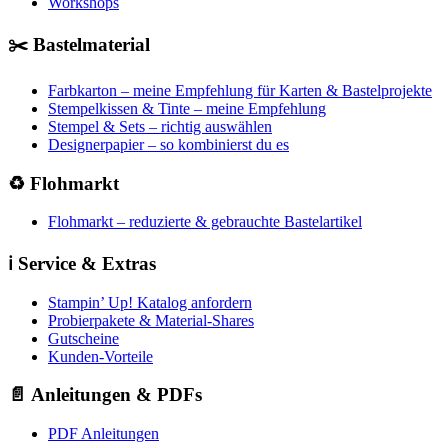
Workshops
✂️ Bastelmaterial
Farbkarton – meine Empfehlung für Karten & Bastelprojekte
Stempelkissen & Tinte – meine Empfehlung
Stempel & Sets – richtig auswählen
Designerpapier – so kombinierst du es
♻️ Flohmarkt
Flohmarkt – reduzierte & gebrauchte Bastelartikel
ℹ️ Service & Extras
Stampin’ Up! Katalog anfordern
Probierpakete & Material-Shares
Gutscheine
Kunden-Vorteile
📄 Anleitungen & PDFs
PDF Anleitungen