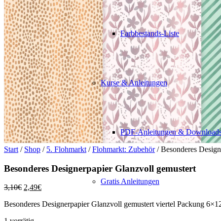
Farbbestands-Liste
Kurse & Anleitungen
PDF-Anleitungen & Download
Start
/
Shop
/
5. Flohmarkt
/
Flohmarkt: Zubehör
/ Besonderes Design
Besonderes Designerpapier Glanzvoll gemustert
Gratis Anleitungen
Ursprünglicher
Aktueller
3,10
€
2,49
€
Preis
Preis
Besonderes Designerpapier Glanzvoll gemustert viertel Packung 6×1
war:
ist:
3,10€
2,49€.
1 vorrätig