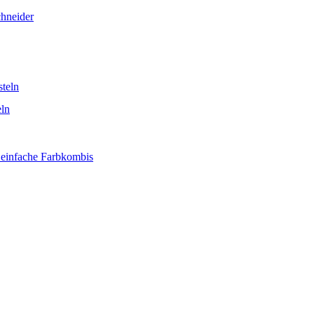
chneider
teln
eln
 einfache Farbkombis