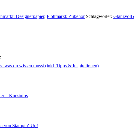
ohmarkt: Designerpapier
,
Flohmarkt: Zubehör
Schlagwörter:
Glanzvoll 
2
s, was du wissen musst (inkl. Tipps & Inspirationen)
er – Kurzinfos
en von Stampin‘ Up!