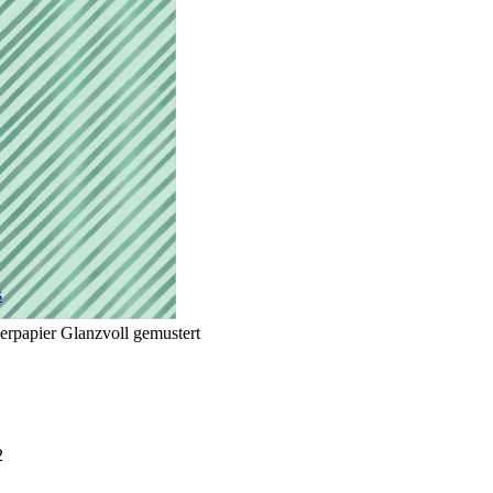
s
erpapier Glanzvoll gemustert
2