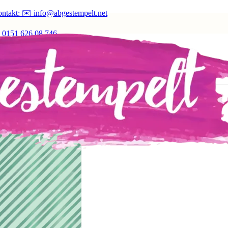
ntakt: ✉️ info@abgestempelt.net
 0151 626 08 746