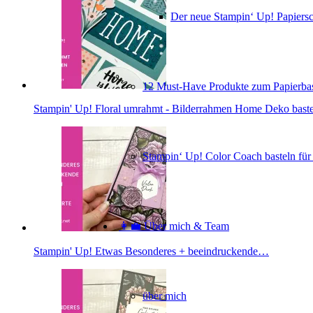
Der neue Stampin‘ Up! Papiers
12 Must-Have Produkte zum Papierbas
Stampin' Up! Floral umrahmt - Bilderrahmen Home Deko bast
Stampin‘ Up! Color Coach basteln für
👩‍💼 Über mich & Team
Stampin' Up! Etwas Besonderes + beeindruckende…
über mich