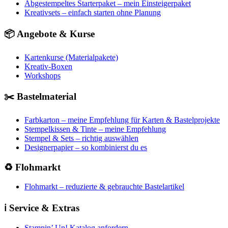
Abgestempeltes Starterpaket – mein Einsteigerpaket
Kreativsets – einfach starten ohne Planung
📦 Angebote & Kurse
Kartenkurse (Materialpakete)
Kreativ-Boxen
Workshops
✂️ Bastelmaterial
Farbkarton – meine Empfehlung für Karten & Bastelprojekte
Stempelkissen & Tinte – meine Empfehlung
Stempel & Sets – richtig auswählen
Designerpapier – so kombinierst du es
♻️ Flohmarkt
Flohmarkt – reduzierte & gebrauchte Bastelartikel
ℹ️ Service & Extras
Stampin’ Up! Katalog anfordern