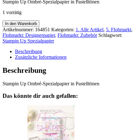
Stampin Up Ombré-Spezialpapier in Pastelltönen
war:
ist:
12,25€
9,90€.
1 vorrätig
Glitzerndes
In den Warenkorb
Ombré-
Artikelnummer:
164851
Kategorien:
1. Alle Artikel
,
5. Flohmarkt
,
Spezialpapier
Flohmarkt: Designerpapier
,
Flohmarkt: Zubehör
Schlagwort:
in
Stampin Up Spezialpapier
Pastelltönen
-
Beschreibung
Flohmarkt
Zusätzliche Informationen
Menge
Beschreibung
Stampin Up Ombré-Spezialpapier in Pastelltönen
Das könnte dir auch gefallen: