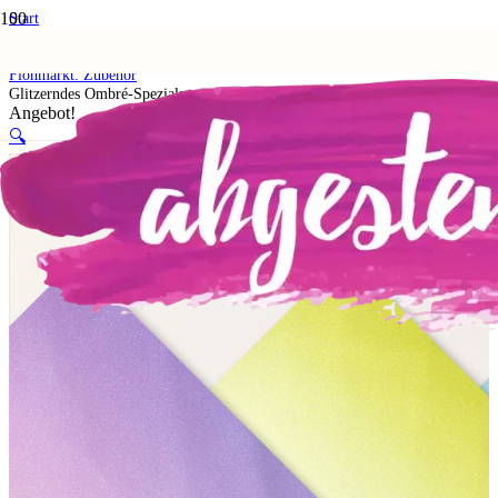
Start
Shop
5. Flohmarkt
Flohmarkt: Zubehör
Glitzerndes Ombré-Spezialpapier in Pastelltönen – Flohmarkt
Angebot!
🔍