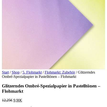
Start
/
Shop
/
5. Flohmarkt
/
Flohmarkt: Zubehör
/ Glitzerndes
Ombré-Spezialpapier in Pastelltönen – Flohmarkt
Glitzerndes Ombré-Spezialpapier in Pastelltönen –
Flohmarkt
Ursprünglicher
Aktueller
12,25
€
9,90
€
Preis
Preis