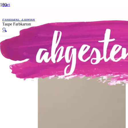
Start
Shop
5. Flohmarkt
Flohmarkt: Zubehör
Taupe Farbkarton
🔍