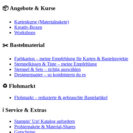
📦 Angebote & Kurse
Kartenkurse (Materialpakete)
Kreativ-Boxen
Workshops
✂️ Bastelmaterial
Farbkarton – meine Empfehlung für Karten & Bastelprojekte
Stempelkissen & Tinte – meine Empfehlung
Stempel & Sets – richtig auswählen
Designerpapier – so kombinierst du es
♻️ Flohmarkt
Flohmarkt – reduzierte & gebrauchte Bastelartikel
ℹ️ Service & Extras
Stampin’ Up! Katalog anfordern
Probierpakete & Material-Shares
Gutscheine