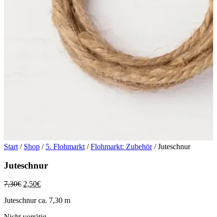
Start
/
Shop
/
5. Flohmarkt
/
Flohmarkt: Zubehör
/ Juteschnur
Juteschnur
Ursprünglicher
Aktueller
7,30
€
2,50
€
Preis
Preis
Juteschnur ca. 7,30 m
war:
ist:
7,30€
2,50€.
Nicht vorrätig