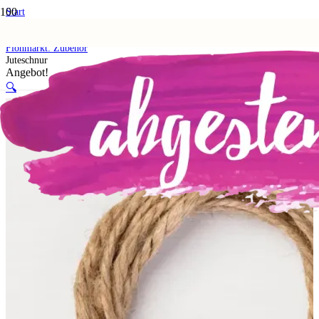
Start
Shop
5. Flohmarkt
Flohmarkt: Zubehör
Juteschnur
Angebot!
🔍