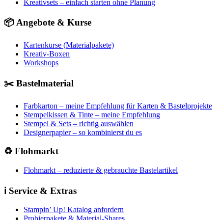
Kreativsets – einfach starten ohne Planung
📦 Angebote & Kurse
Kartenkurse (Materialpakete)
Kreativ-Boxen
Workshops
✂️ Bastelmaterial
Farbkarton – meine Empfehlung für Karten & Bastelprojekte
Stempelkissen & Tinte – meine Empfehlung
Stempel & Sets – richtig auswählen
Designerpapier – so kombinierst du es
♻️ Flohmarkt
Flohmarkt – reduzierte & gebrauchte Bastelartikel
ℹ️ Service & Extras
Stampin’ Up! Katalog anfordern
Probierpakete & Material-Shares