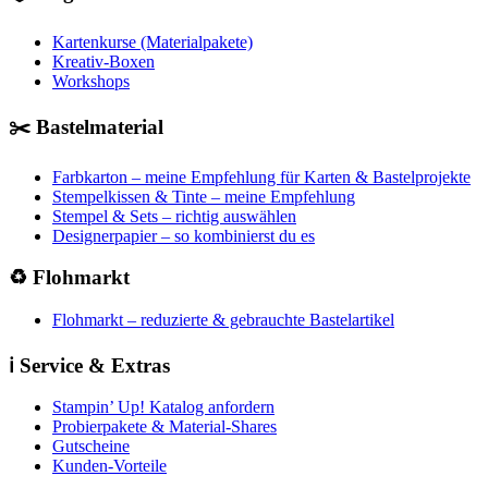
Kartenkurse (Materialpakete)
Kreativ-Boxen
Workshops
✂️ Bastelmaterial
Farbkarton – meine Empfehlung für Karten & Bastelprojekte
Stempelkissen & Tinte – meine Empfehlung
Stempel & Sets – richtig auswählen
Designerpapier – so kombinierst du es
♻️ Flohmarkt
Flohmarkt – reduzierte & gebrauchte Bastelartikel
ℹ️ Service & Extras
Stampin’ Up! Katalog anfordern
Probierpakete & Material-Shares
Gutscheine
Kunden-Vorteile