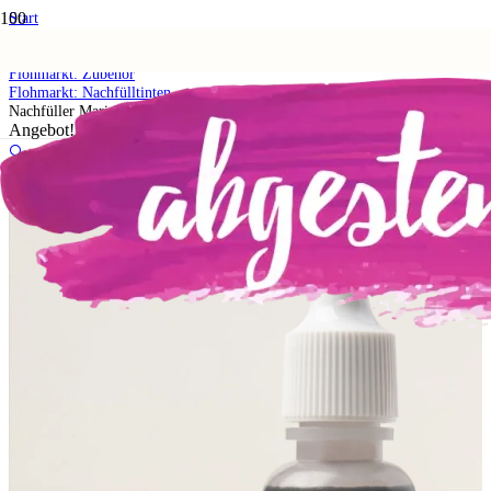
Start
Shop
5. Flohmarkt
Flohmarkt: Zubehör
Flohmarkt: Nachfülltinten
Nachfüller Marineblau
Angebot!
🔍