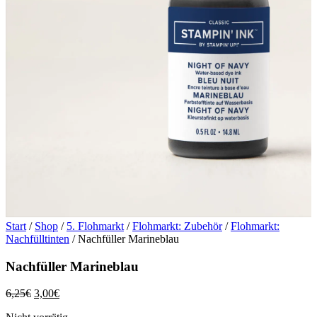
Start
/
Shop
/
5. Flohmarkt
/
Flohmarkt: Zubehör
/
Flohmarkt:
Nachfülltinten
/ Nachfüller Marineblau
Nachfüller Marineblau
Ursprünglicher
Aktueller
6,25
€
3,00
€
Preis
Preis