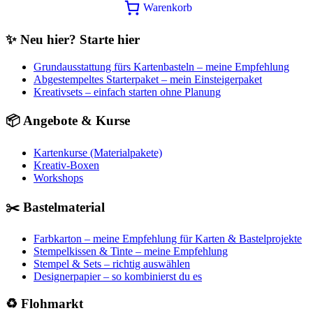
Warenkorb
✨ Neu hier? Starte hier
Grundausstattung fürs Kartenbasteln – meine Empfehlung
Abgestempeltes Starterpaket – mein Einsteigerpaket
Kreativsets – einfach starten ohne Planung
📦 Angebote & Kurse
Kartenkurse (Materialpakete)
Kreativ-Boxen
Workshops
✂️ Bastelmaterial
Farbkarton – meine Empfehlung für Karten & Bastelprojekte
Stempelkissen & Tinte – meine Empfehlung
Stempel & Sets – richtig auswählen
Designerpapier – so kombinierst du es
♻️ Flohmarkt