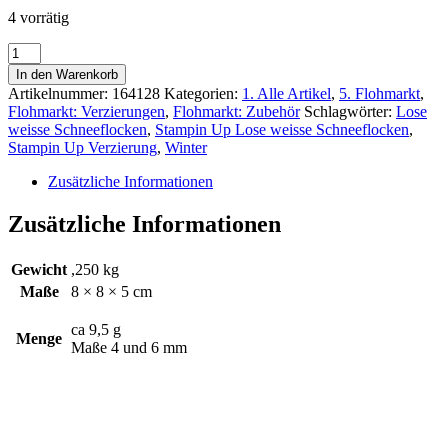
9,75€
7,00€.
4 vorrätig
Stampin
Up
In den Warenkorb
Weisse
Artikelnummer:
164128
Kategorien:
1. Alle Artikel
,
5. Flohmarkt
,
lose
Flohmarkt: Verzierungen
,
Flohmarkt: Zubehör
Schlagwörter:
Lose
Schneeflocken
weisse Schneeflocken
,
Stampin Up Lose weisse Schneeflocken
,
Menge
Stampin Up Verzierung
,
Winter
Zusätzliche Informationen
Zusätzliche Informationen
Gewicht
,250 kg
Maße
8 × 8 × 5 cm
ca 9,5 g
Menge
Maße 4 und 6 mm