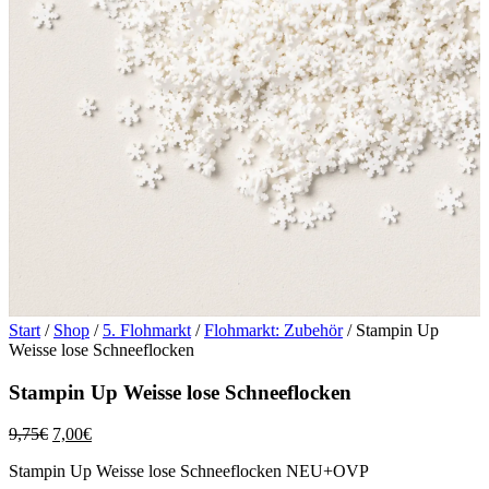
Start
/
Shop
/
5. Flohmarkt
/
Flohmarkt: Zubehör
/ Stampin Up
Weisse lose Schneeflocken
Stampin Up Weisse lose Schneeflocken
Ursprünglicher
Aktueller
9,75
€
7,00
€
Preis
Preis
Stampin Up Weisse lose Schneeflocken NEU+OVP
war:
ist: