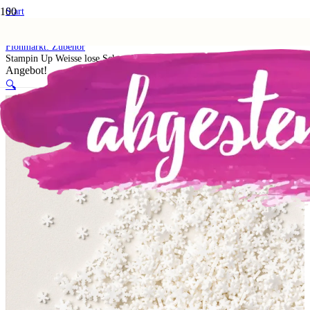
Start
Shop
5. Flohmarkt
Flohmarkt: Zubehör
Stampin Up Weisse lose Schneeflocken
Angebot!
🔍