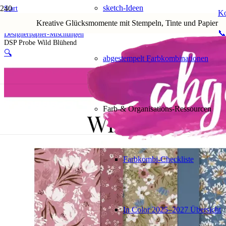
sketch-Ideen
Start
Ko
Shop
Kreative Glücksmomente mit Stempeln, Tinte und Papier
2. Materialpakete
📞
Designerpapier-Mischungen
DSP Probe Wild Blühend
🔍
abgestempelt Farbkombinationen
Farb-& Organisations-Ressourcen
Farbkombi-Checkliste
In Color 2025–2027 Übersicht