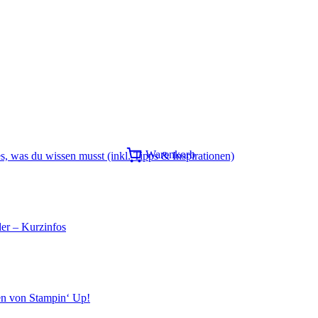
Warenkorb
s, was du wissen musst (inkl. Tipps & Inspirationen)
er – Kurzinfos
en von Stampin‘ Up!