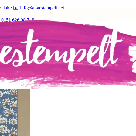
ntakt: ✉️ info@abgestempelt.net
 0151 626 08 746