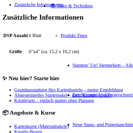
Zusätzliche Informationen
📚 Tipps & Techniken
Zusätzliche Informationen
Produkt-Tipps
DSP Anzahl
6 Blatt
Größe
6"x4" (ca. 15,2 x 10,2 cm)
Stampin’ Up! Stempelsets – Alle
✨ Neu hier? Starte hier
Grundausstattung fürs Kartenbasteln – meine Empfehlung
Der Stampin‘ Up! Papierschneid
Abgestempeltes Starterpaket – mein Einsteigerpaket
Kreativsets – einfach starten ohne Planung
📦 Angebote & Kurse
Neue Stanz- und Prägemaschin
Kartenkurse (Materialpakete)
Kreativ-Boxen