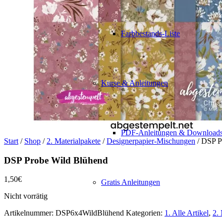
Farbbestands-Liste
Kurse & Anleitungen
PDF-Anleitungen & Download
Start
/
Shop
/
2. Materialpakete
/
Designerpapier-Mischungen
/ DSP P
DSP Probe Wild Blühend
1,50
€
Gratis Anleitungen
Nicht vorrätig
Artikelnummer:
DSP6x4WildBlühend
Kategorien:
1. Alle Artikel
,
2.