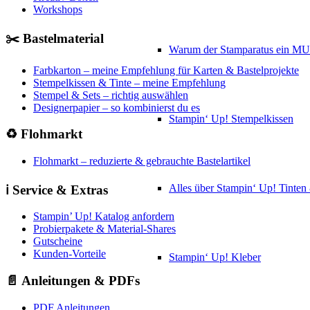
Workshops
✂️ Bastelmaterial
Warum der Stamparatus ein M
Farbkarton – meine Empfehlung für Karten & Bastelprojekte
Stempelkissen & Tinte – meine Empfehlung
Stempel & Sets – richtig auswählen
Designerpapier – so kombinierst du es
Stampin‘ Up! Stempelkissen
♻️ Flohmarkt
Flohmarkt – reduzierte & gebrauchte Bastelartikel
Alles über Stampin‘ Up! Tinte
ℹ️ Service & Extras
Stampin’ Up! Katalog anfordern
Probierpakete & Material-Shares
Gutscheine
Kunden-Vorteile
Stampin‘ Up! Kleber
📄 Anleitungen & PDFs
PDF Anleitungen