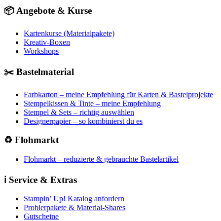
📦 Angebote & Kurse
Kartenkurse (Materialpakete)
Kreativ-Boxen
Workshops
✂️ Bastelmaterial
Farbkarton – meine Empfehlung für Karten & Bastelprojekte
Stempelkissen & Tinte – meine Empfehlung
Stempel & Sets – richtig auswählen
Designerpapier – so kombinierst du es
♻️ Flohmarkt
Flohmarkt – reduzierte & gebrauchte Bastelartikel
ℹ️ Service & Extras
Stampin’ Up! Katalog anfordern
Probierpakete & Material-Shares
Gutscheine