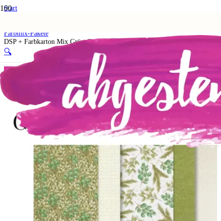
Start
Shop
2. Materialpakete
Farbmix-Pakete
DSP + Farbkarton Mix Grün-Goldene Weihnachten
🔍