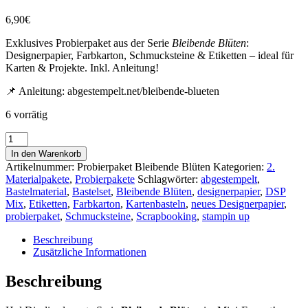
6,90
€
Exklusives Probierpaket aus der Serie
Bleibende Blüten
:
Designerpapier, Farbkarton, Schmucksteine & Etiketten – ideal für
Karten & Projekte. Inkl. Anleitung!
📌 Anleitung:
abgestempelt.net/bleibende-blueten
6 vorrätig
Probierpaket
„Bleibende
In den Warenkorb
Blüten“
Artikelnummer:
Probierpaket Bleibende Blüten
Kategorien:
2.
–
Materialpakete
,
Probierpakete
Schlagwörter:
abgestempelt
,
Papier,
Bastelmaterial
,
Bastelset
,
Bleibende Blüten
,
designerpapier
,
DSP
Akzente
Mix
,
Etiketten
,
Farbkarton
,
Kartenbasteln
,
neues Designerpapier
,
&
probierpaket
,
Schmucksteine
,
Scrapbooking
,
stampin up
Etiketten
Menge
Beschreibung
Zusätzliche Informationen
Beschreibung