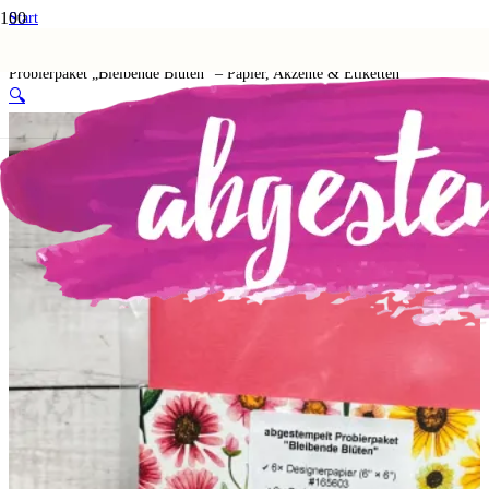
Start
Shop
2. Materialpakete
Probierpaket „Bleibende Blüten“ – Papier, Akzente & Etiketten
🔍