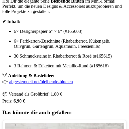
Hol Dir die elegante Serie
Bleibende Blüten
im Mini-Format!
Perfekt, um die neuen Designs & Accessoires auszuprobieren und
tolle Projekte zu gestalten.
✔ Inhalt:
6× Designerpapier 6″ × 6″ (#165603)
6× Farbkarton-Zuschnitte (Rhabarberrot, Kükengelb,
Olivgrün, Gartengrün, Aquamarin, Freesienlila)
30 Schmucksteine in Rhabarberrot & Rosé (#165615)
3 Rahmen & Etiketten mit Metallic-Rand (#165616)
💡
Anleitung & Bastelidee:
👉
abgestempelt.net/bleibende-blueten
📦 Versand als Großbrief: 1,80 €
Preis:
6,90 €
Das könnte dir auch gefallen: