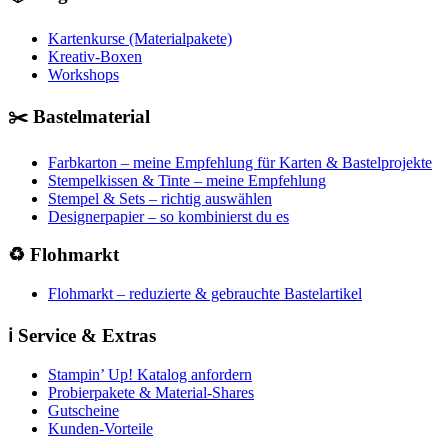
Kartenkurse (Materialpakete)
Kreativ-Boxen
Workshops
✂️ Bastelmaterial
Farbkarton – meine Empfehlung für Karten & Bastelprojekte
Stempelkissen & Tinte – meine Empfehlung
Stempel & Sets – richtig auswählen
Designerpapier – so kombinierst du es
♻️ Flohmarkt
Flohmarkt – reduzierte & gebrauchte Bastelartikel
ℹ️ Service & Extras
Stampin’ Up! Katalog anfordern
Probierpakete & Material-Shares
Gutscheine
Kunden-Vorteile