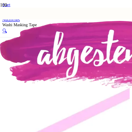
Start
Shop
8. Must-Haves & Empfehlungen
Nützliches
Washi Masking Tape
🔍