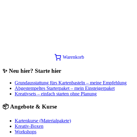
Kellnerblöcke blanko (3 Stück) |
abgestempelt – Praktische
Notizblöcke fürs Basteln
2,00
€
In den Warenkorb
Warenkorb
✨ Neu hier? Starte hier
Grundausstattung fürs Kartenbasteln – meine Empfehlung
Abgestempeltes Starterpaket – mein Einsteigerpaket
Kreativsets – einfach starten ohne Planung
📦 Angebote & Kurse
Kartenkurse (Materialpakete)
Kreativ-Boxen
Workshops