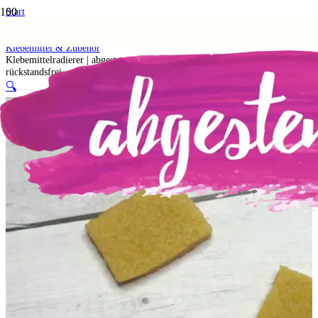
Start
Shop
8. Must-Haves & Empfehlungen
Klebemittel & Zubehör
Klebemittelradierer | abgestempelt – Entfernt Klebereste sauber &
rückstandsfrei
🔍