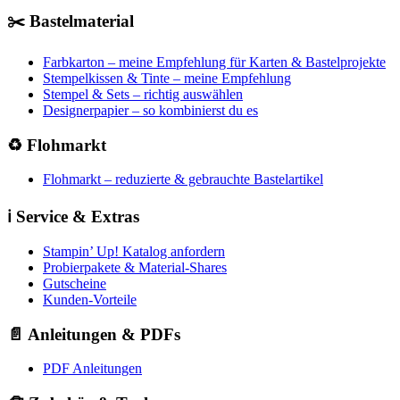
✂️ Bastelmaterial
Farbkarton – meine Empfehlung für Karten & Bastelprojekte
Stempelkissen & Tinte – meine Empfehlung
Stempel & Sets – richtig auswählen
Designerpapier – so kombinierst du es
♻️ Flohmarkt
Flohmarkt – reduzierte & gebrauchte Bastelartikel
ℹ️ Service & Extras
Stampin’ Up! Katalog anfordern
Probierpakete & Material-Shares
Gutscheine
Kunden-Vorteile
📄 Anleitungen & PDFs
PDF Anleitungen