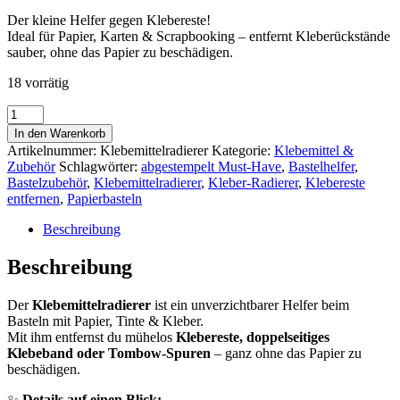
Der kleine Helfer gegen Klebereste!
Ideal für Papier, Karten & Scrapbooking – entfernt Kleberückstände
sauber, ohne das Papier zu beschädigen.
18 vorrätig
Klebemittelradierer
|
In den Warenkorb
abgestempelt
Artikelnummer:
Klebemittelradierer
Kategorie:
Klebemittel &
–
Zubehör
Schlagwörter:
abgestempelt Must-Have
,
Bastelhelfer
,
Entfernt
Bastelzubehör
,
Klebemittelradierer
,
Kleber-Radierer
,
Klebereste
Klebereste
entfernen
,
Papierbasteln
sauber
&
Beschreibung
rückstandsfrei
Menge
Beschreibung
Der
Klebemittelradierer
ist ein unverzichtbarer Helfer beim
Basteln mit Papier, Tinte & Kleber.
Mit ihm entfernst du mühelos
Klebereste, doppelseitiges
Klebeband oder Tombow-Spuren
– ganz ohne das Papier zu
beschädigen.
✨
Details auf einen Blick: