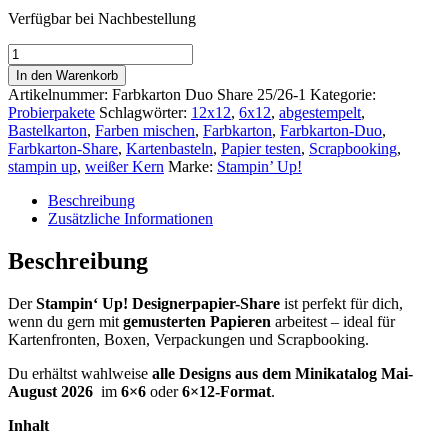
Verfügbar bei Nachbestellung
Stampin
Up
In den Warenkorb
Designerpapier
Artikelnummer:
Farbkarton Duo Share 25/26-1
Kategorie:
Share
Probierpakete
Schlagwörter:
12x12
,
6x12
,
abgestempelt
,
Mai-
Bastelkarton
,
Farben mischen
,
Farbkarton
,
Farbkarton-Duo
,
August
Farbkarton-Share
,
Kartenbasteln
,
Papier testen
,
Scrapbooking
,
2026
stampin up
,
weißer Kern
Marke:
Stampin’ Up!
Menge
Beschreibung
Zusätzliche Informationen
Beschreibung
Der
Stampin‘ Up! Designerpapier-Share
ist perfekt für dich,
wenn du gern mit
gemusterten Papieren
arbeitest – ideal für
Kartenfronten, Boxen, Verpackungen und Scrapbooking.
Du erhältst wahlweise
alle Designs aus dem Minikatalog Mai-
August 2026
im
6×6
oder
6×12-Format
.
Inhalt