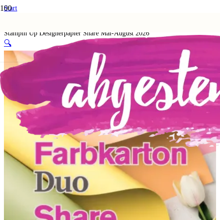
Start
Shop
Probierpakete
Stampin Up Designerpapier Share Mai-August 2026
🔍