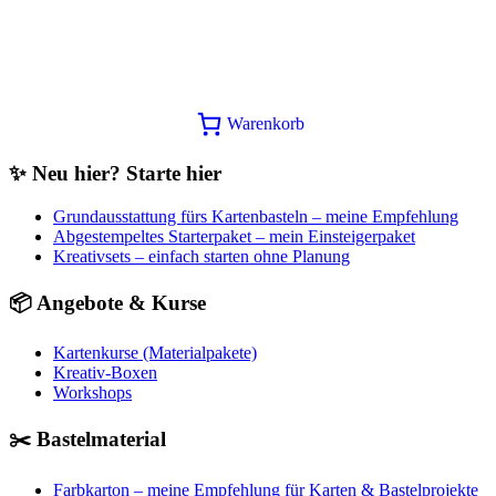
Stampin Up Bänder Share
Minikatalog Mai-August 26
12,90
€
In den Warenkorb
Warenkorb
✨ Neu hier? Starte hier
Grundausstattung fürs Kartenbasteln – meine Empfehlung
Abgestempeltes Starterpaket – mein Einsteigerpaket
Kreativsets – einfach starten ohne Planung
📦 Angebote & Kurse
Kartenkurse (Materialpakete)
Kreativ-Boxen
Workshops
✂️ Bastelmaterial
Farbkarton – meine Empfehlung für Karten & Bastelprojekte